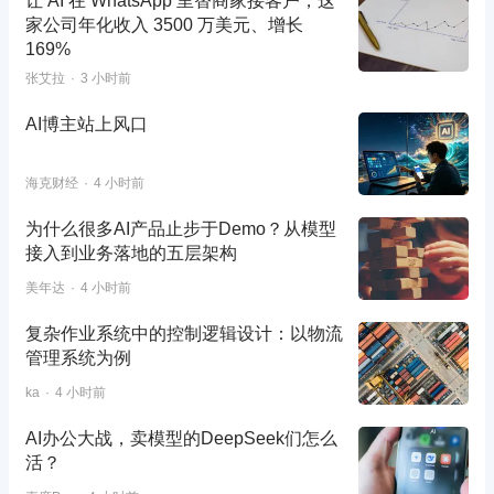
让 AI 在 WhatsApp 里替商家接客户，这
家公司年化收入 3500 万美元、增长
169%
张艾拉
3 小时前
AI博主站上风口
海克财经
4 小时前
为什么很多AI产品止步于Demo？从模型
接入到业务落地的五层架构
美年达
4 小时前
复杂作业系统中的控制逻辑设计：以物流
管理系统为例
ka
4 小时前
AI办公大战，卖模型的DeepSeek们怎么
活？