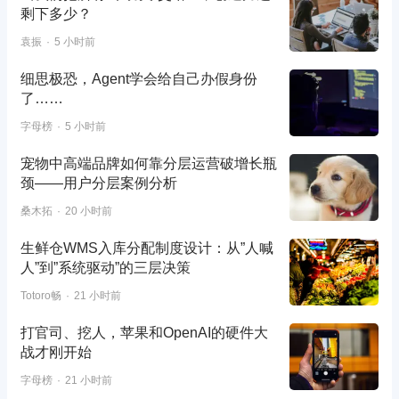
剩下多少？
袁振
5 小时前
细思极恐，Agent学会给自己办假身份
了……
字母榜
5 小时前
宠物中高端品牌如何靠分层运营破增长瓶
颈——用户分层案例分析
桑木拓
20 小时前
生鲜仓WMS入库分配制度设计：从”人喊
人”到”系统驱动”的三层决策
Totoro畅
21 小时前
打官司、挖人，苹果和OpenAI的硬件大
战才刚开始
字母榜
21 小时前