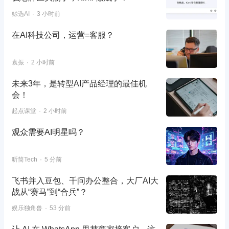
鲸选AI
3 小时前
在AI科技公司，运营=客服？
袁振
2 小时前
未来3年，是转型AI产品经理的最佳机
会！
起点课堂
2 小时前
观众需要AI明星吗？
听筒Tech
5 分前
飞书并入豆包、千问办公整合，大厂AI大
战从“赛马”到“合兵”？
娱乐独角兽
53 分前