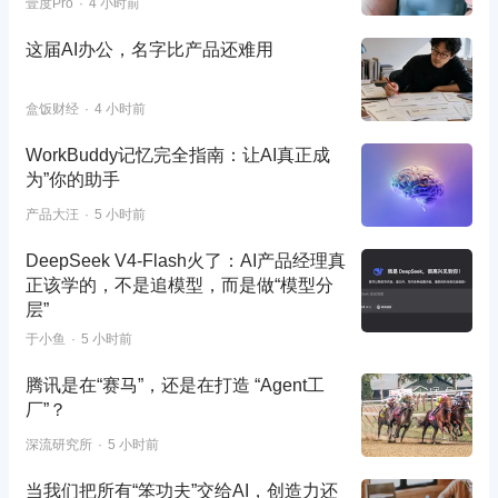
壹度Pro
4 小时前
这届AI办公，名字比产品还难用
盒饭财经
4 小时前
WorkBuddy记忆完全指南：让AI真正成
为”你的助手
产品大汪
5 小时前
DeepSeek V4-Flash火了：AI产品经理真
正该学的，不是追模型，而是做“模型分
层”
于小鱼
5 小时前
腾讯是在“赛马”，还是在打造 “Agent工
厂”？
深流研究所
5 小时前
当我们把所有“笨功夫”交给AI，创造力还