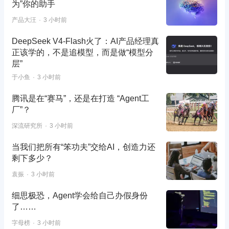
为”你的助手
产品大汪
3 小时前
DeepSeek V4-Flash火了：AI产品经理真
正该学的，不是追模型，而是做“模型分
层”
于小鱼
3 小时前
腾讯是在“赛马”，还是在打造 “Agent工
厂”？
深流研究所
3 小时前
当我们把所有“笨功夫”交给AI，创造力还
剩下多少？
袁振
3 小时前
细思极恐，Agent学会给自己办假身份
了……
字母榜
3 小时前