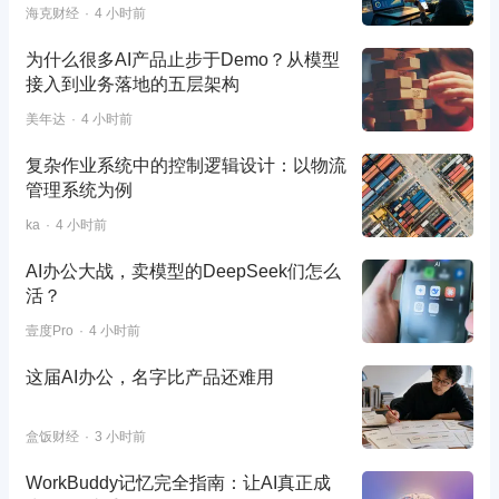
海克财经
4 小时前
为什么很多AI产品止步于Demo？从模型
接入到业务落地的五层架构
美年达
4 小时前
复杂作业系统中的控制逻辑设计：以物流
管理系统为例
ka
4 小时前
AI办公大战，卖模型的DeepSeek们怎么
活？
壹度Pro
4 小时前
这届AI办公，名字比产品还难用
盒饭财经
3 小时前
WorkBuddy记忆完全指南：让AI真正成