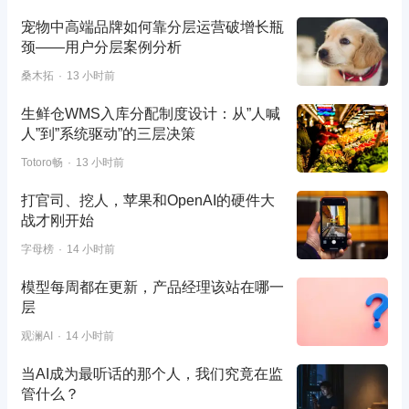
宠物中高端品牌如何靠分层运营破增长瓶
颈——用户分层案例分析
桑木拓
13 小时前
生鲜仓WMS入库分配制度设计：从”人喊
人”到”系统驱动”的三层决策
Totoro畅
13 小时前
打官司、挖人，苹果和OpenAI的硬件大
战才刚开始
字母榜
14 小时前
模型每周都在更新，产品经理该站在哪一
层
观澜AI
14 小时前
当AI成为最听话的那个人，我们究竟在监
管什么？