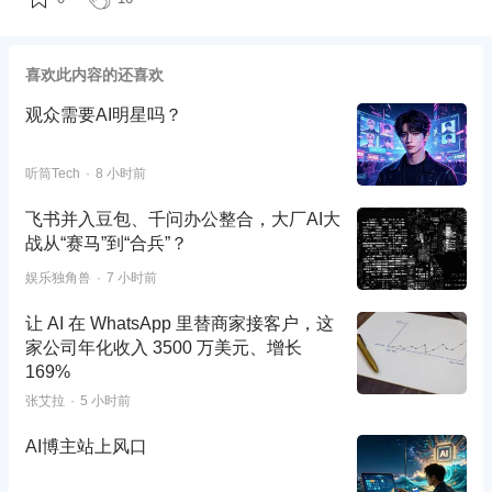
喜欢此内容的还喜欢
观众需要AI明星吗？
听筒Tech
8 小时前
飞书并入豆包、千问办公整合，大厂AI大
战从“赛马”到“合兵”？
娱乐独角兽
7 小时前
让 AI 在 WhatsApp 里替商家接客户，这
家公司年化收入 3500 万美元、增长
169%
张艾拉
5 小时前
AI博主站上风口