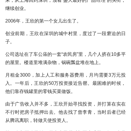
来，从上海回到深圳，顶着“盛大最好的产品经理”的头衔，
继续创业。
2006年，王欣的第一个女儿出生了。
创业前期，王欣在深圳的城中村里，度过了一段窘迫的日
子。
公司选址在了车公庙的一套“农民房”里，几个人挤在10多平
的屋里。楼道里堆满杂物，锅碗瓢盆堆在地上。
月租金3000，加上人工和服务器费用，月均需要3万元投
入。一年后，王欣的50万投资接近告罄。最困难的时候，
他们靠存钱罐里的零钱买菜做饭。
由于广告收入并不多，王欣开始寻找投资，并打算在实在
不行时把房子抵押出去。他去找了曾李青，当时后者已经
从腾讯离职，转做天使投资人。