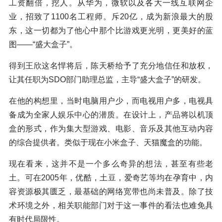
工资翻倍，挖人。从华为，微软以及各大一线互联网企
业，招致了1100名工程师。斥20亿，成为新浪最大的股
东，这一切都为了他心中那个比游戏更光明，更美好的蓝
图——“盛大盒子”。
得到王欣这名悍将后，陈天桥给予了充分地信任和放权，
让其任职为SDO部门助理总监，主导“盛大盒子”的研发。
在他的构想里，当时电脑用户少，而电视用户多，电视具
备成为全家人娱乐中心的潜质。在设计上，产品将以机顶
盒的形式，作为集大型游戏、电影、音乐及其他互动内容
的综合提供者。类似于现在小米盒子、天猫魔盒的功能。
现在看来，这并不是一个多么奇异的想法，甚至有些老
土。可在2005年，优酷，土豆，爱奇艺等均在孕育中，内
容资源极其匮乏，最基础的网络宽带也尚未普及。除了技
术环境之外，相关职能部门对于这一事件的看法也难免具
有时代局限性。