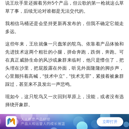
说王欣手里还握着另外5个产品，但云歌的第一枪就这么草
草了事，后续无论对谁都是无法交代的。
我相信马桶还是会坚持更新再发布的，但我不确定它能走
多远。
这些年来，王欣就像一只蠢笨的鸵鸟。依靠着产品体验和
先进技术这两个粗壮的小腿，拼命奔跑，跌倒，奔跑。可
在真正威胁生命的风沙或象群来临时，他只是懵住了，把
头埋在沙里，把屁股露在外面，听见外面隆隆的脚步声，
心里颤抖着高喊，“技术中立”，“技术无罪”，紧接着被象群
踩过，甚至来不及发出一声悲鸣。
现如今，这只鸵鸟又一次回到草原上，没能，或者没有选
择绕开象群。
鸵鸟站在那，踢了踢不知是否还算强壮的小腿，心里暗暗
告诉自己，也许仍在颤抖着，他说：
挑战不可能
。