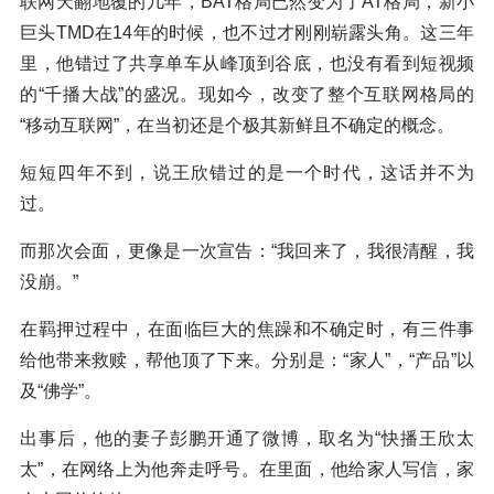
联网天翻地覆的几年，BAT格局已然变为了AT格局，新小
巨头TMD在14年的时候，也不过才刚刚崭露头角。这三年
里，他错过了共享单车从峰顶到谷底，也没有看到短视频
的“千播大战”的盛况。现如今，改变了整个互联网格局的
“移动互联网”，在当初还是个极其新鲜且不确定的概念。
短短四年不到，说王欣错过的是一个时代，这话并不为
过。
而那次会面，更像是一次宣告：“我回来了，我很清醒，我
没崩。”
在羁押过程中，在面临巨大的焦躁和不确定时，有三件事
给他带来救赎，帮他顶了下来。分别是：“家人”，“产品”以
及“佛学”。
出事后，他的妻子彭鹏开通了微博，取名为“快播王欣太
太”，在网络上为他奔走呼号。在里面，他给家人写信，家