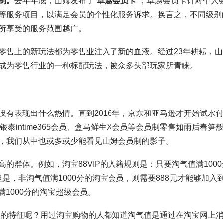
制。
去年年底，山姆发布了“
卓越会员卡
”，卓越会员卡针对个人
等服务项目，以满足会员的个性化服务诉求。换言之，不同级别
所享受的服务范围越广。
零售上的新玩法都为零售业注入了新的血液。经过23年耕耘，山
成为零售行业的一种标配玩法，被众多头部玩家所青睐。
没有表现出什么热情。直到2016年，京东和亚马逊才开始试水
、银泰intime365会员、盒马鲜生X会员等会员制零售如雨后春笋
，我们从中也或多或少能看见山姆会员制的影子。
的群体。例如，淘宝88VIP的入籍规则是：只要淘气值满1000
。但是，非淘气值满1000分的淘宝会员，则需要888元才能够加入到
满1000分的淘宝超级会员。
么样的特征呢？用过淘宝购物的人都知道淘气值是通过在淘宝网上