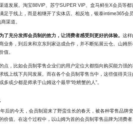
发展。淘宝88VIP、苏宁SUPER VIP、盒马鲜生X会员等都
于线上，而是相继开了实体店。相反地，银泰intime365会
启电商渠道。
为了充分发挥会员制的效力，让消费者感受到更好的体验。
这样
商业务，到后来和京东到家达成合作，并不断拓展云仓。山姆所
价值。
的点，比如会员制零售企业们的用户定位大都指向购买能力强的
求线上线下共同发展。而在各个会员制零售当中，这些值得关注
或多或少都是师承于山姆这个最早“吃螃蟹的人”。
上
0多年后的今天，会员制迎来了野蛮生长的春天，被各种零售品牌
的价值。在这个过程中，以山姆为首的会员制零售品牌为消费者