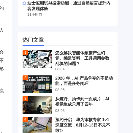
迪士尼测试AI搜索功能，通过自然语言提升内
的
容发现体验
11小时前
入
热门文章
会
怎么解决智能体频繁产生幻
觉、编造资料、工具调用参数
不
乱填的问题？
形
08-04
2026 年，AI 产品争夺的不是功
能，而是任务闭环
08-05
换
从炼丹、抽卡到一次成片，AI
视觉生成只用了四年
08-03
预约开启｜华为审核专家 1v1
深度交流，8月12-13日不见不
散✨