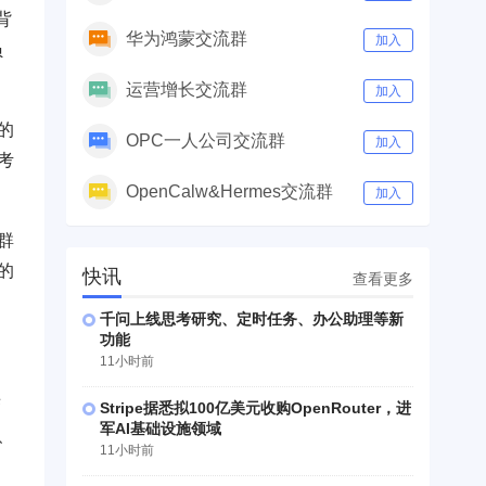
背
华为鸿蒙交流群
加入
员
运营增长交流群
加入
的
OPC一人公司交流群
加入
考
OpenCalw&Hermes交流群
加入
群
的
快讯
查看更多
千问上线思考研究、定时任务、办公助理等新
功能
11小时前
变
Stripe据悉拟100亿美元收购OpenRouter，进
军AI基础设施领域
、
11小时前