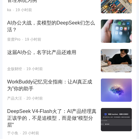
管理系统为例
ka
19 小时前
AI办公大战，卖模型的DeepSeek们怎么
活？
壹度Pro
19 小时前
这届AI办公，名字比产品还难用
盒饭财经
19 小时前
WorkBuddy记忆完全指南：让AI真正成
为”你的助手
产品大汪
20 小时前
DeepSeek V4-Flash火了：AI产品经理真
正该学的，不是追模型，而是做“模型分
层”
于小鱼
20 小时前