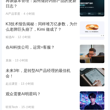
再谈版本管理：如何做好内部产品的更新
日志？
AI产品零度
4 小时前
K3技术报告揭秘：同样堆万亿参数，为什
么老牌巨头崩了，Kimi 做成了？
鲸选AI
12 小时前
在AI科技公司，运营=客服？
袁振
13 小时前
未来3年，是转型AI产品经理的最佳机
会！
起点课堂
13 小时前
观众需要AI明星吗？
听筒Tech
15 小时前