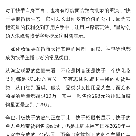
对于快手自身而言，也将有可能面临微商乱象的重演，“快
手类似微信生态，它可以长出许多有价值的公司，因为它
把流量的权利交到了用户手中，让用户探索玩法。”星站创
始人朱峰曾接受字母榜采访时曾表示。
一如化妆品类在微商大行其道的风潮，面膜、神皂等也都
成为快手主播带货的常见类目。
从淘宝联盟的数据来看，不论是抖音还是快手，个护化妆
类别都是KOL投放首位。辛有志团队旗下主播的卖货种
类，从口红到面膜、服装，品类以女性用品为主，而众多
商品的销量都超过10万，其中一款售价298元的睡眠面膜
销量更是达到了29万。
辛巴叫板快手的底气正在于此，快手招股书显示，快手的
单人单场带货销售额纪录，仍是王牌主播辛巴在2020年中
大促中完成的12.5亿元。而辛巴家族旗下的多个主播也盘