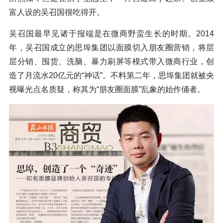
富人设的吴召国很吃得开。
吴召国最早见诸于报端是在微商野蛮生长的时期。2014
年，吴召国成立的思埠集团以面膜切入朋友圈营销，将层
层分销、囤货、洗脑、暴力刷屏等模式带入微商行业，创
造了月流水20亿元的“神话”。不料第二年，思埠集团就被央
视曝光点名质疑，称其为“朋友圈面膜”乱象的始作俑者。