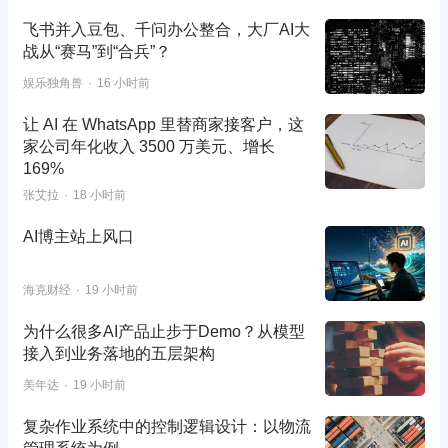
飞书并入豆包、千问办公整合，大厂AI大
战从“赛马”到“合兵”？
娱乐独角兽
16 小时前
让 AI 在 WhatsApp 里替商家接客户，这
家公司年化收入 3500 万美元、增长
169%
张艾拉
18 小时前
AI博主站上风口
海克财经
19 小时前
为什么很多AI产品止步于Demo？从模型
接入到业务落地的五层架构
美年达
19 小时前
复杂作业系统中的控制逻辑设计：以物流