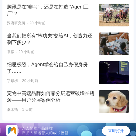
腾讯是在“赛马”，还是在打造 “Agent工
厂”？
深流研究所
20 小时前
当我们把所有“笨功夫”交给AI，创造力还
剩下多少？
袁振
20 小时前
细思极恐，Agent学会给自己办假身份
了……
字母榜
20 小时前
宠物中高端品牌如何靠分层运营破增长瓶
颈——用户分层案例分析
桑木拓
1 天前
©2026 - 人人都是产品经理