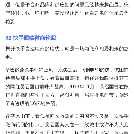
通，但是平台商品库和供应链的问题已经越来越凸显。兜
兜转转，张一鸣和程一笑发现还是平台自建电商体系最为
稳妥。
02 快手面临微商轮回
揭开快手自建电商的暗线，就是一场与微商相爱相杀的故
事。
辛巴的燕窝事件冲上风口浪尖之后，刚刚IPO的快手试图扶
持新头部主播上位，有着微商基础、担任好物联盟推荐官
的网红吴召国目前呼声甚高。2018年11月，吴召国曾在散
打哥直播间与快手官方一起创办第一届直播电商节，创造
了奇迹般的1.6亿销售额。
数字冰山下，看似是回来救场的吴召国不过又是一次快手
微商轮回的起点。吴召国其人在一二线城市或许不为大众
所熟知，但是在快手生态里，一样营造白手起家、创业致