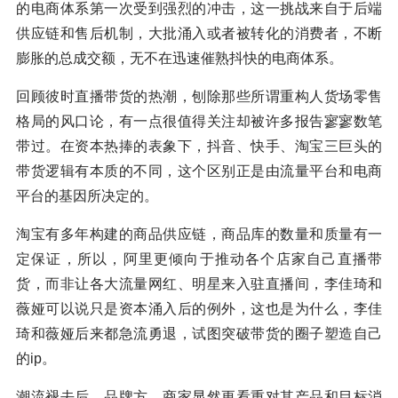
的电商体系第一次受到强烈的冲击，这一挑战来自于后端
供应链和售后机制，大批涌入或者被转化的消费者，不断
膨胀的总成交额，无不在迅速催熟抖快的电商体系。
回顾彼时直播带货的热潮，刨除那些所谓重构人货场零售
格局的风口论，有一点很值得关注却被许多报告寥寥数笔
带过。在资本热捧的表象下，抖音、快手、淘宝三巨头的
带货逻辑有本质的不同，这个区别正是由流量平台和电商
平台的基因所决定的。
淘宝有多年构建的商品供应链，商品库的数量和质量有一
定保证，所以，阿里更倾向于推动各个店家自己直播带
货，而非让各大流量网红、明星来入驻直播间，李佳琦和
薇娅可以说只是资本涌入后的例外，这也是为什么，李佳
琦和薇娅后来都急流勇退，试图突破带货的圈子塑造自己
的ip。
潮流褪去后，品牌方、商家显然更看重对其产品和目标消