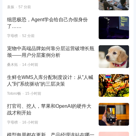
袁振
57 分前
细思极恐，Agent学会给自己办假身份
了……
字母榜
52 分前
宠物中高端品牌如何靠分层运营破增长瓶
颈——用户分层案例分析
桑木拓
14 小时前
生鲜仓WMS入库分配制度设计：从”人喊
人”到”系统驱动”的三层决策
Totoro畅
15 小时前
打官司、挖人，苹果和OpenAI的硬件大
战才刚开始
字母榜
16 小时前
模型每周都在更新，产品经理该站在哪一