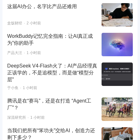
这届AI办公，名字比产品还难用
盒饭财经
2 小时前
WorkBuddy记忆完全指南：让AI真正成
为”你的助手
产品大汪
1 小时前
DeepSeek V4-Flash火了：AI产品经理真
正该学的，不是追模型，而是做“模型分
层”
于小鱼
1 小时前
腾讯是在“赛马”，还是在打造 “Agent工
厂”？
深流研究所
1 小时前
当我们把所有“笨功夫”交给AI，创造力还
剩下多少？