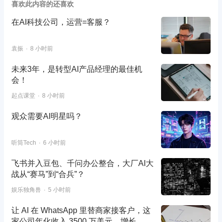
喜欢此内容的还喜欢
在AI科技公司，运营=客服？
袁振
8 小时前
未来3年，是转型AI产品经理的最佳机
会！
起点课堂
8 小时前
观众需要AI明星吗？
听筒Tech
6 小时前
飞书并入豆包、千问办公整合，大厂AI大
战从“赛马”到“合兵”？
娱乐独角兽
5 小时前
让 AI 在 WhatsApp 里替商家接客户，这
家公司年化收入 3500 万美元、增长