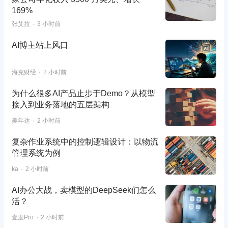
169%
张艾拉
3 小时前
AI博主站上风口
海克财经
2 小时前
为什么很多AI产品止步于Demo？从模型
接入到业务落地的五层架构
美年达
2 小时前
复杂作业系统中的控制逻辑设计：以物流
管理系统为例
ka
2 小时前
AI办公大战，卖模型的DeepSeek们怎么
活？
壹度Pro
2 小时前