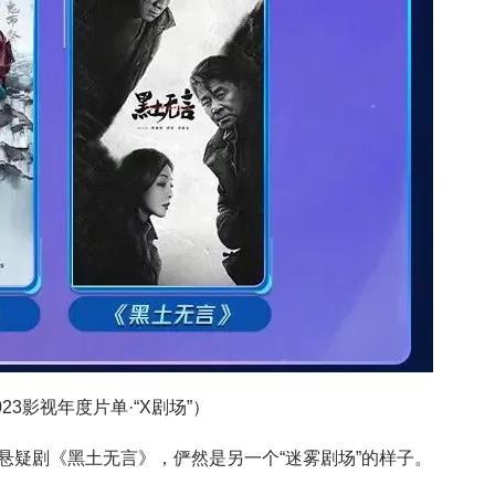
23影视年度片单·“X剧场”）
悬疑剧《黑土无言》，俨然是另一个“迷雾剧场”的样子。