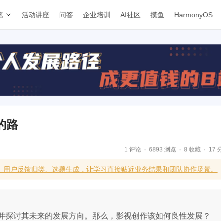
览
活动讲座
问答
企业培训
AI社区
摸鱼
HarmonyOS
的路
1 评论
6893 浏览
8 收藏
17 
级、用户反馈归类、选题生成，让学习直接贴近业务结果和团队协作场景。
并探讨其未来的发展方向。那么，影视创作该如何良性发展？