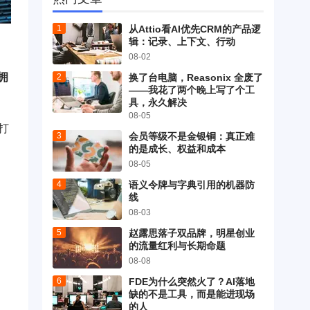
从Attio看AI优先CRM的产品逻
辑：记录、上下文、行动
08-02
拥
换了台电脑，Reasonix 全废了
——我花了两个晚上写了个工
具，永久解决
08-05
打
会员等级不是金银铜：真正难
的是成长、权益和成本
08-05
语义令牌与字典引用的机器防
线
08-03
赵露思落子双品牌，明星创业
的流量红利与长期命题
08-08
FDE为什么突然火了？AI落地
缺的不是工具，而是能进现场
的人