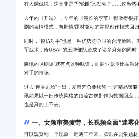
有人调侃说，这莫非是“写轮眼”又发动了……这当
去年的《开端》，今年的《漫长的季节》都做得很好
剧的言情模式，向剧情/题材驱动的常规创作模式回
同时，“模仿对手”也是一种优势竞争时的合理策略。美
军战术，给USAF的王牌部队造成了诸多麻烦的同时
腾讯的“X剧场”就有点这种味道，而商业竞争比军演
对手的市场。
过去“迷雾剧场”一出，爱奇艺总要炫耀一段“精品策略
讯如果以一部传统风格的顶流古偶剧作为数据回应，
也是真的上不去。
一、女频审美疲劳，长视频全面“迷雾化
可以观察到一个现象，近两三年来，腾讯在剧集题材