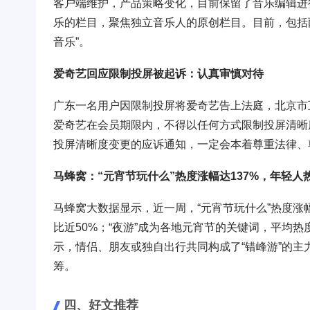
客户端维护，产品策略变化，目前保留了音乐编辑进
乐的栏目，聚焦独立音乐人的原创栏目。目前，包括两档定
音乐”。
爱奇艺回应限制投屏被起诉：认真审慎对待
广东一名用户因限制投屏将爱奇艺告上法庭，北京市
爱奇艺在会员期限内，不得以任何方式限制投屏清晰
投屏清晰度变更的应诉通知，一定会本着尊重法律、
马蜂窝：“元宵节玩什么”热度涨幅达137%，年轻人
马蜂窝大数据显示，近一周，“元宵节玩什么”热度涨
比近50%；“夜游”成为各地元宵节的关键词，平均
示，情侣、朋友或独自出行共同构成了“错峰游”的主
筹。
四、好文推荐