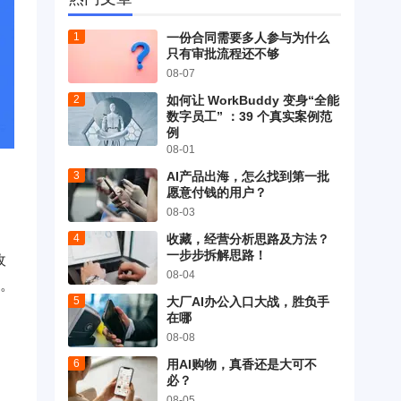
一份合同需要多人参与为什么
只有审批流程还不够
08-07
如何让 WorkBuddy 变身“全能
数字员工” ：39 个真实案例范
例
08-01
AI产品出海，怎么找到第一批
愿意付钱的用户？
08-03
收藏，经营分析思路及方法？
一步步拆解思路！
收
08-04
首。
大厂AI办公入口大战，胜负手
在哪
08-08
用AI购物，真香还是大可不
必？
08-05