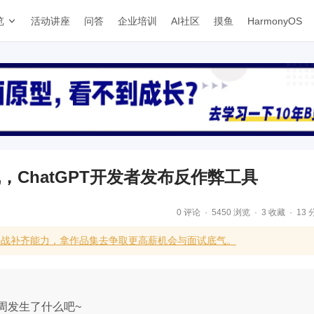
览
活动讲座
问答
企业培训
AI社区
摸鱼
HarmonyOS
线，ChatGPT开发者发布反作弊工具
0 评论
5450 浏览
3 收藏
13 
实战补齐能力，拿作品集去争取更高薪机会与面试底气。
周发生了什么吧~