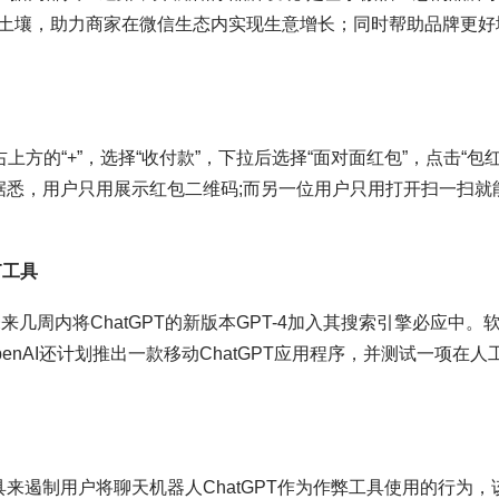
土壤，助力商家在微信生态内实现生意增长；同时帮助品牌更好
方的“+”，选择“收付款”，下拉后选择“面对面红包”，点击“包
。据悉，用户只用展示红包二维码;而另一位用户只用打开扫一扫就
T工具
几周内将ChatGPT的新版本GPT-4加入其搜索引擎必应中。
nAI还计划推出一款移动ChatGPT应用程序，并测试一项在人
新工具来遏制用户将聊天机器人ChatGPT作为作弊工具使用的行为，