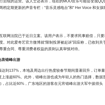
行后续的运营。该人士还表示，现在的MOO音乐可能会变成QQ
期更新的声音专栏：“音乐灵感电台”和“ Her Voice 和女孩
互联网法院已于近日立案。该用户表示，不要求民事赔偿，只要
度。对此爱奇艺官方微博就“限制投屏被起诉”回应称，已收到关
尊重合同、尊重消费者权益的原则认真审慎对待。
热衷错峰出游
幅达到137%，本地及周边出行热度较春节期间显著回升，订单
热度上涨超60%。此外，错峰出游也成为年轻人的热门选择，数据
力，占比近60%，广东地区的游客在元宵错峰出游大军中拔得头