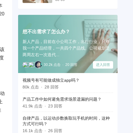
本
0
想不出需求了怎么办？
新人产品，目前在小公司工作，出行行业，只有
我一个产品经理，一共四个产品线。公司规划是
。该
两周左右一次迭代...
度
30.2k 点击
20 回答
进入回答
视频号有可能做成独立app吗？
80k 点击
28 回答
活动
产品工作中如何避免需求场景遗漏的问题？
止
41.9k 点击
23 回答
推
自律产品，以运动步数换取玩手机的时间，这种
方式可行吗？
16.1k 点击
26 回答