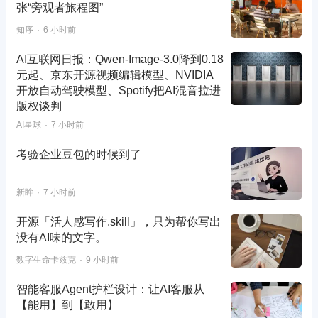
张“旁观者旅程图”
知序
6 小时前
AI互联网日报：Qwen-Image-3.0降到0.18
元起、京东开源视频编辑模型、NVIDIA
开放自动驾驶模型、Spotify把AI混音拉进
版权谈判
AI星球
7 小时前
考验企业豆包的时候到了
新眸
7 小时前
开源「活人感写作.skill」，只为帮你写出
没有AI味的文字。
数字生命卡兹克
9 小时前
智能客服Agent护栏设计：让AI客服从
【能用】到【敢用】