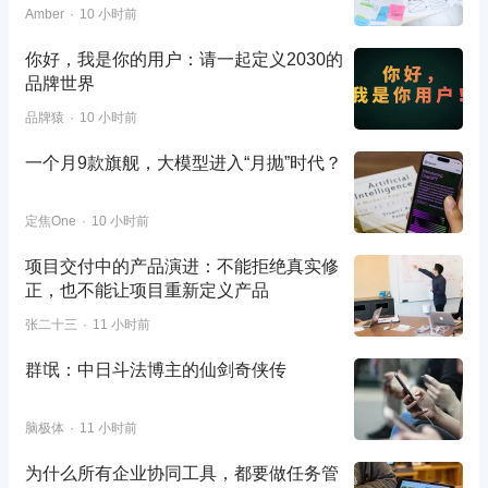
Amber
10 小时前
你好，我是你的用户：请一起定义2030的
品牌世界
品牌猿
10 小时前
一个月9款旗舰，大模型进入“月抛”时代？
定焦One
10 小时前
项目交付中的产品演进：不能拒绝真实修
正，也不能让项目重新定义产品
张二十三
11 小时前
群氓：中日斗法博主的仙剑奇侠传
脑极体
11 小时前
为什么所有企业协同工具，都要做任务管