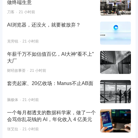
做终端生意
刀客
21 小时前
AI浏览器，还没火，就要被放弃？
克劳锐
21 小时前
年薪千万不如估值百亿，AI大神“看不上”
大厂
财经故事荟
21 小时前
套壳起家、20亿收场：Manus不止AB面
脑极体
21 小时前
一个每月都透支的数据科学家，做了一个
会骂你乱花钱的 AI，年化收入 4 亿美元
张艾拉
21 小时前