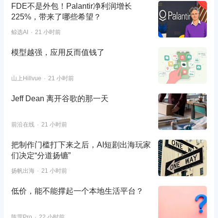
FDE不是外包！Palantir净利润增长
225%，带来了哪些希望？
鲸选AI
21 小时前
模型越强，应用反而值钱了
山上Hillvue
21 小时前
Jeff Dean 离开谷歌的那一天
前沿在线
21 小时前
把制作门槛打下来之后，AI短剧出海玩家
们决定“分道扬镳”
扬帆出海
21 小时前
低价，能不能撑起一个本地生活平台？
陈罡Pro
22 小时前