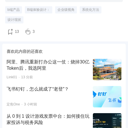
b端产品
B端体验设计：
企业级视角
系统化方法
设计现状
13
3
喜欢此内容的还喜欢
阿里、腾讯重新打办公这一仗：烧掉30亿
Token后，我选阿里
Link01
13 分前
飞书钉钉，怎么就成了“老登”？
定焦One
3 小时前
从 0 到 1 设计游戏发票中台：如何接住玩
家投诉与税务风险