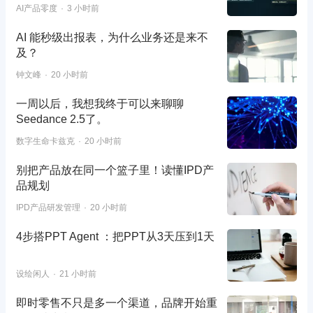
AI产品零度
3 小时前
AI 能秒级出报表，为什么业务还是来不
及？
钟文峰
20 小时前
一周以后，我想我终于可以来聊聊
Seedance 2.5了。
数字生命卡兹克
20 小时前
别把产品放在同一个篮子里！读懂IPD产
品规划
IPD产品研发管理
20 小时前
4步搭PPT Agent ：把PPT从3天压到1天
设绘闲人
21 小时前
即时零售不只是多一个渠道，品牌开始重