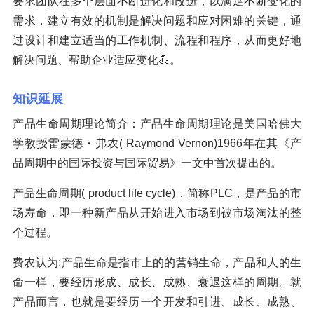
要求团队在多个层面不断进化和改进，以满足不断变化的
需求，建立有效的机制是解决问题和应对困难的关键，通
过设计和建立适当的工作机制、流程和程序，从而更好地
解决问题、帮助企业适应变化💪。
知识延展
产品生命周期理论简介：产品生命周期理论是美国哈佛大
学教授雷蒙德・弗农( Raymond Vernon)1966年在其《产
品周期中的国际投资与国际贸易》一文中首次提出的。
产品生命周期( product life cycle)，简称PLC，是产品的市
场寿命，即一种新产品从开始进入市场到被市场淘汰的整
个过程。
费农认为:产品生命是指市上的的营销生命，产品和人的生
命一样，要经历形成、成长、成熟、衰退这样的周期。就
产品而言，也就是要经历ー个开发和引进、成长、成熟、