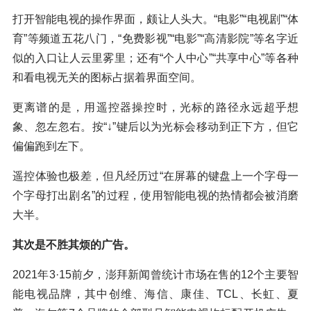
打开智能电视的操作界面，颇让人头大。“电影”“电视剧”“体
育”等频道五花八门，“免费影视”“电影”“高清影院”等名字近
似的入口让人云里雾里；还有“个人中心”“共享中心”等各种
和看电视无关的图标占据着界面空间。
更离谱的是，用遥控器操控时，光标的路径永远超乎想
象、忽左忽右。按“↓”键后以为光标会移动到正下方，但它
偏偏跑到左下。
遥控体验也极差，但凡经历过“在屏幕的键盘上一个字母一
个字母打出剧名”的过程，使用智能电视的热情都会被消磨
大半。
其次是不胜其烦的广告。
2021年3·15前夕，澎拜新闻曾统计市场在售的12个主要智
能电视品牌，其中创维、海信、康佳、TCL、长虹、夏