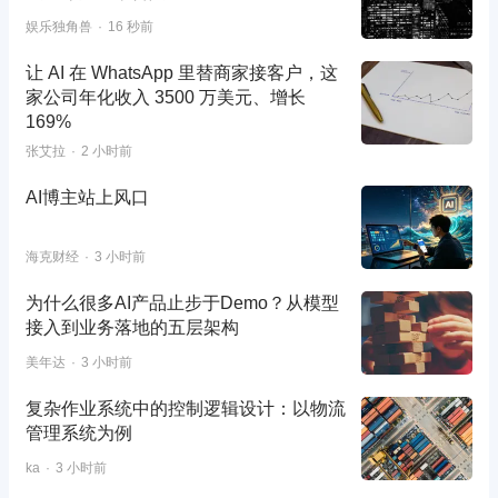
娱乐独角兽
16 秒前
让 AI 在 WhatsApp 里替商家接客户，这
家公司年化收入 3500 万美元、增长
169%
张艾拉
2 小时前
AI博主站上风口
海克财经
3 小时前
为什么很多AI产品止步于Demo？从模型
接入到业务落地的五层架构
美年达
3 小时前
复杂作业系统中的控制逻辑设计：以物流
管理系统为例
ka
3 小时前