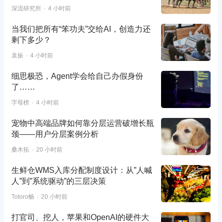
深流研究所
4 小时前
当我们把所有“笨功夫”交给AI，创造力还
剩下多少？
袁振
4 小时前
细思极恐，Agent学会给自己办假身份
了……
字母榜
4 小时前
宠物中高端品牌如何靠分层运营破增长瓶
颈——用户分层案例分析
桑木拓
20 小时前
生鲜仓WMS入库分配制度设计：从”人喊
人”到”系统驱动”的三层决策
Totoro畅
20 小时前
打官司、挖人，苹果和OpenAI的硬件大