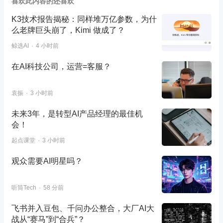
喜欢此内容的还喜欢
K3技术报告揭秘：同样堆万亿参数，为什
么老牌巨头崩了，Kimi 做成了？
鲸选AI
4 小时前
在AI科技公司，运营=客服？
袁振
3 小时前
未来3年，是转型AI产品经理的最佳机
会！
起点课堂
3 小时前
观众需要AI明星吗？
听筒Tech
58 分前
飞书并入豆包、千问办公整合，大厂AI大
战从“赛马”到“合兵”？