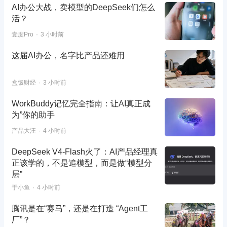
AI办公大战，卖模型的DeepSeek们怎么
活？
壹度Pro
3 小时前
这届AI办公，名字比产品还难用
盒饭财经
3 小时前
WorkBuddy记忆完全指南：让AI真正成
为”你的助手
产品大汪
4 小时前
DeepSeek V4-Flash火了：AI产品经理真
正该学的，不是追模型，而是做“模型分
层”
于小鱼
4 小时前
腾讯是在“赛马”，还是在打造 “Agent工
厂”？