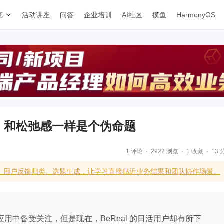
览
活动讲座
问答
企业培训
AI社区
摸鱼
HarmonyOS
PP，和松弛感一样是个伪命题
1 评论
2922 浏览
1 收藏
13 
级、用户反馈归类、选题生成，让学习直接贴近业务结果和团队协作场景。
交应用中备受关注，但是现在，BeReal 的日活用户却有所下