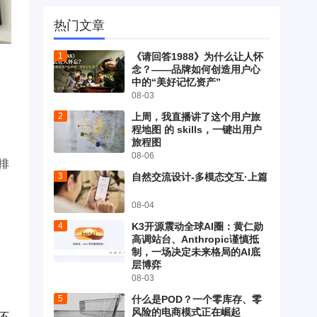
热门文章
《请回答1988》为什么让人怀
念？——品牌如何创造用户心
中的“美好记忆资产”
08-03
上周，我直播讲了这个用户旅
程地图 的 skills，一键出用户
旅程图
08-06
的排
自然交流设计-多模态交互·上篇
08-04
K3开源震动全球AI圈：黄仁勋
高调站台、Anthropic谨慎抵
制，一场决定未来格局的AI底
层博弈
08-03
什么是POD？一个零库存、零
风险的电商模式正在崛起
不