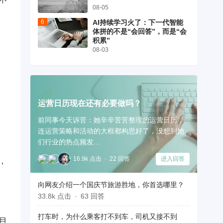
08-05
AI持续学习火了：下一代智能
体拼的不是“会回答”，而是“会
积累”
08-03
运营日历现在还有必要做吗？
前同事今天诉苦：她辛辛苦苦整理的运营日历，
连运营策略和活动的大框都构思好了，没想到她
们行业的热点频发...
16.9k 点击
22 回答
进入回答
，
向网友介绍一个国庆节旅游胜地，你首选哪里？
33.8k 点击
63 回答
打车时，为什么乘客打不到车，司机又接不到
目