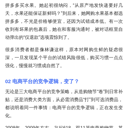
拼多多买水果。她起初很纳闷，“从原产地发快递要好几
天，水果还能保证新鲜吗？”到后来，她网购水果基本都选
拼多多，不光是价格够便宜，还因为试错成本低。有一次
收到有坏果的包裹后，她在和客服沟通时，被对话框里自
动弹出的“仅退款”选项震惊到了。
很多消费者都是像林谦这样，原本对网购生鲜的疑虑很
深，一旦发现某个平台的试错风险很低，购买习惯一点点
强化，慢慢就习惯成自然了。
02 电商平台的竞争逻辑，变了？
无论是三大电商平台的竞争策略，从造购物节“卷”到日常补
贴，还是消费大类方面，从必需消费品“打”到可选消费品，
都说明着同一件事情：电商平台的竞争逻辑，正在发生变
化。
2008年、2009年左右，兴起618、双11等电商购物节，某