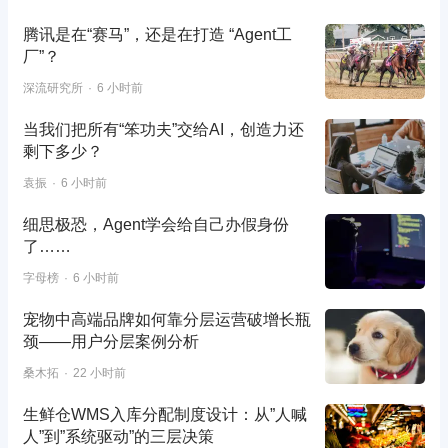
腾讯是在“赛马”，还是在打造 “Agent工
厂”？
深流研究所
6 小时前
当我们把所有“笨功夫”交给AI，创造力还
剩下多少？
袁振
6 小时前
细思极恐，Agent学会给自己办假身份
了……
字母榜
6 小时前
宠物中高端品牌如何靠分层运营破增长瓶
颈——用户分层案例分析
桑木拓
22 小时前
生鲜仓WMS入库分配制度设计：从”人喊
人”到”系统驱动”的三层决策