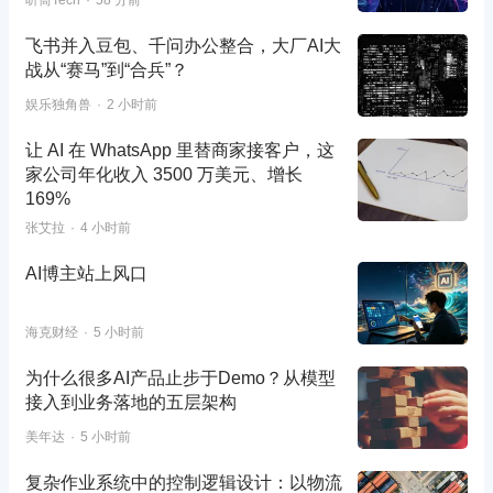
听筒Tech
58 分前
飞书并入豆包、千问办公整合，大厂AI大
战从“赛马”到“合兵”？
娱乐独角兽
2 小时前
让 AI 在 WhatsApp 里替商家接客户，这
家公司年化收入 3500 万美元、增长
169%
张艾拉
4 小时前
AI博主站上风口
海克财经
5 小时前
为什么很多AI产品止步于Demo？从模型
接入到业务落地的五层架构
美年达
5 小时前
复杂作业系统中的控制逻辑设计：以物流