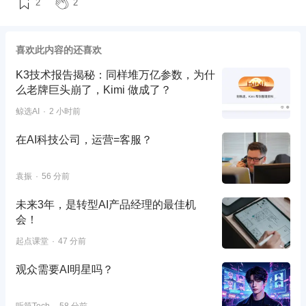
2
2
喜欢此内容的还喜欢
K3技术报告揭秘：同样堆万亿参数，为什
么老牌巨头崩了，Kimi 做成了？
鲸选AI
2 小时前
在AI科技公司，运营=客服？
袁振
56 分前
未来3年，是转型AI产品经理的最佳机
会！
起点课堂
47 分前
观众需要AI明星吗？