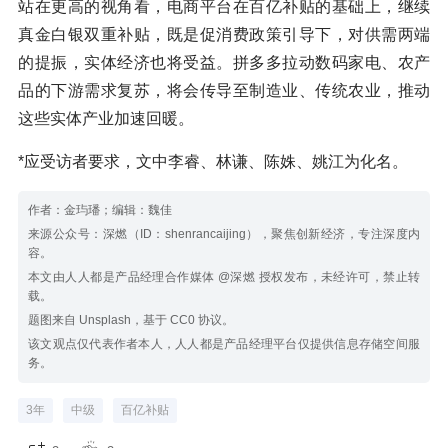
站在更高的视角看，电商平台在百亿补贴的基础上，继续
真金白银双重补贴，既是促消费政策引导下，对供需两端
的提振，实体经济也将受益。拼多多拉动数码家电、农产
品的下游需求复苏，将会传导至制造业、传统农业，推动
这些实体产业加速回暖。
*应受访者要求，文中李睿、林谦、陈姝、姚江为化名。
作者：金玙璠；编辑：魏佳
来源公众号：深燃（ID：shenrancaijing），聚焦创新经济，专注深度内
容。
本文由人人都是产品经理合作媒体 @深燃 授权发布，未经许可，禁止转
载。
题图来自 Unsplash，基于 CC0 协议。
该文观点仅代表作者本人，人人都是产品经理平台仅提供信息存储空间服
务。
3年
中级
百亿补贴