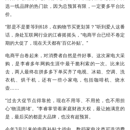
选一线品牌的热门款，因为总预算有限，一定要多平台比
价。
“那是不是要等到618，在购物节买更划算？”听到爱人这番
话，身处互联网行业的江睿摇摇头，“电商平台已经不卷定
期的大促了，现在天天都有‘百亿补贴’。”
电商平台卷起来，对消费者自然是件好事。这次家电大采
购，是李睿多年网购生涯中最干脆利索的一次。比来比
去，两人最终在拼多多下单买齐了电视、冰箱、空调、洗
衣机、烘干机，还有一些小家电，包括咖啡机、烧水
壶……
“过去大促节点得靠抢，现在不用等、不用抢，也不用担
心‘物流拥堵’。”李睿掌管着家庭财政大权，最让她满意的
是，最后买的都是大品牌，也没有超预算。
今年3月以来的电商补贴大战中，数码家电这类可选消费