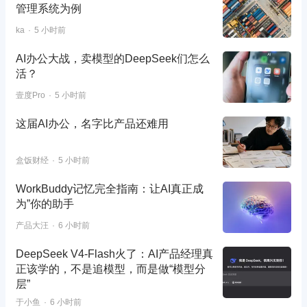
管理系统为例
ka
5 小时前
AI办公大战，卖模型的DeepSeek们怎么
活？
壹度Pro
5 小时前
这届AI办公，名字比产品还难用
盒饭财经
5 小时前
WorkBuddy记忆完全指南：让AI真正成
为”你的助手
产品大汪
6 小时前
DeepSeek V4-Flash火了：AI产品经理真
正该学的，不是追模型，而是做“模型分
层”
于小鱼
6 小时前