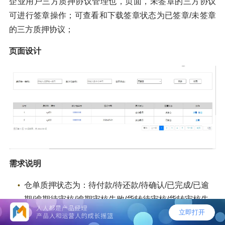
企业用户三方质押协议管理也，页面，未签章的三方协议
可进行签章操作；可查看和下载签章状态为已签章/未签章
的三方质押协议；
页面设计
需求说明
仓单质押状态为：待付款/待还款/待确认/已完成/已逾
期/逾期待审核/逾期审核失败/货转待审核/货转审核失
败/已货转，企业后台-协议管理页面，签章状态为已签