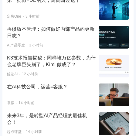
第一批做FDE的人，离高薪差远了
定焦One
3 小时前
再谈版本管理：如何做好内部产品的更新
日志？
AI产品零度
3 小时前
K3技术报告揭秘：同样堆万亿参数，为什
么老牌巨头崩了，Kimi 做成了？
鲸选AI
12 小时前
在AI科技公司，运营=客服？
袁振
14 小时前
未来3年，是转型AI产品经理的最佳机
会！
起点课堂
14 小时前