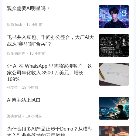
观众需要AI明星吗？
听筒Tech
15 小时前
飞书并入豆包、千问办公整合，大厂AI大
战从“赛马”到“合兵”？
娱乐独角兽
16 小时前
让 AI 在 WhatsApp 里替商家接客户，这
家公司年化收入 3500 万美元、增长
169%
张艾拉
19 小时前
AI博主站上风口
海克财经
19 小时前
为什么很多AI产品止步于Demo？从模型
接入到业务落地的五层架构