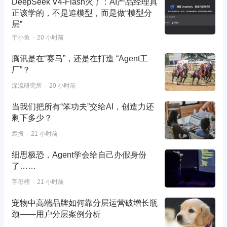
DeepSeek V4-Flash火了：AI产品经理真
正该学的，不是追模型，而是做“模型分
层”
于小鱼
20 小时前
腾讯是在“赛马”，还是在打造 “Agent工
厂”？
深流研究所
20 小时前
当我们把所有“笨功夫”交给AI，创造力还
剩下多少？
袁振
21 小时前
细思极恐，Agent学会给自己办假身份
了……
字母榜
21 小时前
宠物中高端品牌如何靠分层运营破增长瓶
颈——用户分层案例分析