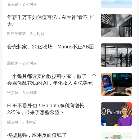
克劳锐
2 小时前
年薪千万不如估值百亿，AI大神“看不上”
大厂
财经故事荟
2 小时前
套壳起家、20亿收场：Manus不止AB面
脑极体
2 小时前
一个每月都透支的数据科学家，做了一个
会骂你乱花钱的 AI，年化收入 4 亿美元
张艾拉
3 小时前
FDE不是外包！Palantir净利润增长
225%，带来了哪些希望？
鲸选AI
3 小时前
模型越强，应用反而值钱了