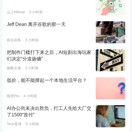
山上Hillvue
3 小时前
Jeff Dean 离开谷歌的那一天
前沿在线
3 小时前
把制作门槛打下来之后，AI短剧出海玩家
们决定“分道扬镳”
扬帆出海
3 小时前
低价，能不能撑起一个本地生活平台？
陈罡Pro
4 小时前
AI办公尚未决出胜负，打工人先给大厂交
了1500“首付”
Tech星球
5 小时前