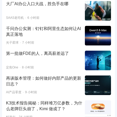
大厂AI办公入口大战，胜负手在哪
SAAS老司机
6 小时前
千问办公实测：钉钉和阿里生态如何让AI
真正落地
光子星球
7 小时前
第一批做FDE的人，离高薪差远了
定焦One
8 小时前
再谈版本管理：如何做好内部产品的更新
日志？
AI产品零度
9 小时前
K3技术报告揭秘：同样堆万亿参数，为什
么老牌巨头崩了，Kimi 做成了？
鲸选AI
24 小时前