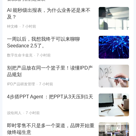
AI 能秒级出报表，为什么业务还是来不
及？
钟文峰
7 小时前
一周以后，我想我终于可以来聊聊
Seedance 2.5了。
数字生命卡兹克
7 小时前
别把产品放在同一个篮子里！读懂IPD产
品规划
IPD产品研发管理
7 小时前
4步搭PPT Agent ：把PPT从3天压到1天
设绘闲人
7 小时前
即时零售不只是多一个渠道，品牌开始重
做终端生意