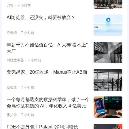
刀客
7 小时前
AI浏览器，还没火，就要被放弃？
克劳锐
7 小时前
年薪千万不如估值百亿，AI大神“看不上”
大厂
财经故事荟
7 小时前
套壳起家、20亿收场：Manus不止AB面
脑极体
7 小时前
一个每月都透支的数据科学家，做了一个
会骂你乱花钱的 AI，年化收入 4 亿美元
张艾拉
7 小时前
FDE不是外包！Palantir净利润增长