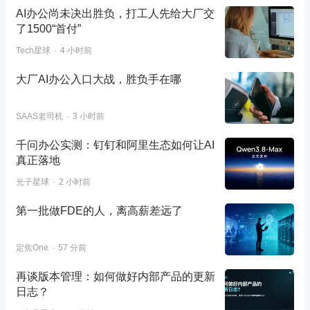
AI办公尚未决出胜负，打工人先给大厂交
了1500“首付”
Tech星球
4 小时前
大厂AI办公入口大战，胜负手在哪
SAAS老司机
3 小时前
千问办公实测：钉钉和阿里生态如何让AI
真正落地
光子星球
2 小时前
第一批做FDE的人，离高薪差远了
定焦One
57 分前
再谈版本管理：如何做好内部产品的更新
日志？