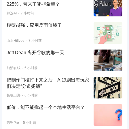
225%，带来了哪些希望？
鲸选AI
7 小时前
模型越强，应用反而值钱了
山上Hillvue
7 小时前
Jeff Dean 离开谷歌的那一天
前沿在线
6 小时前
把制作门槛打下来之后，AI短剧出海玩家
们决定“分道扬镳”
扬帆出海
6 小时前
低价，能不能撑起一个本地生活平台？
陈罡Pro
5 小时前