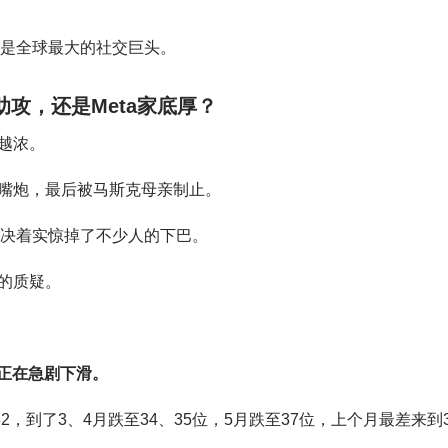
旧是全球最大的社交巨头。
助攻，还是Meta家底厚？
越浓。
嘴炮，最后被马斯克母亲制止。
对决着实惊掉了不少人的下巴。
的质疑。
量正在急剧下滑。
，到了3、4月跌至34、35位，5月跌至37位，上个月最差来到3