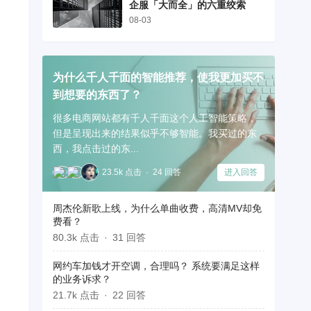
企服「大而全」的六重绞索
08-03
为什么千人千面的智能推荐，使我更加买不
到想要的东西了？
很多电商网站都有千人千面这个人工智能策略，
但是呈现出来的结果似乎不够智能。我买过的东
西，我点击过的东...
23.5k 点击
24 回答
进入回答
周杰伦新歌上线，为什么单曲收费，高清MV却免
费看？
80.3k 点击
31 回答
网约车加钱才开空调，合理吗？ 系统要满足这样
的业务诉求？
21.7k 点击
22 回答