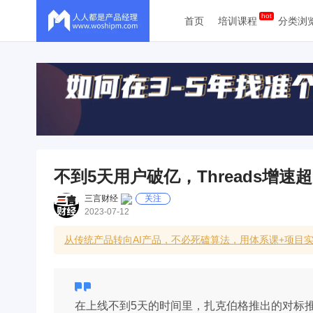
首页
培训课程
分类浏
不到5天用户破亿，Threads增速
三言财经
关注
2023-07-12
从传统产品转向AI产品，不必死磕算法，用体系课+项目
在上线不到5天的时间里，扎克伯格推出的对标推特