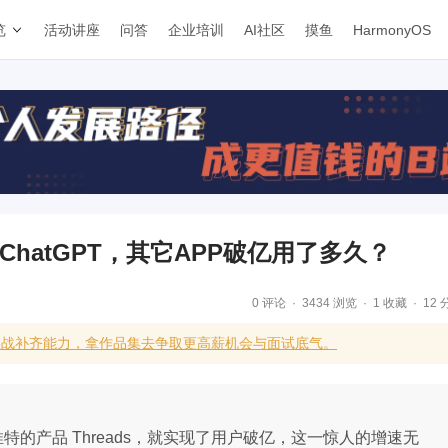
览
活动讲座
问答
企业培训
AI社区
摸鱼
HarmonyOS
超ChatGPT，其它APP破亿用了多久？
0 评论
3434 浏览
1 收藏
12 
实战补齐能力，拿作品集去争取更高薪机会与面试底气。
的产品 Threads，就实现了用户破亿，这一惊人的增速无