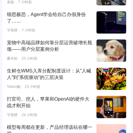
袁振
7 小时前
细思极恐，Agent学会给自己办假身份
了……
字母榜
7 小时前
宠物中高端品牌如何靠分层运营破增长瓶
颈——用户分层案例分析
桑木拓
23 小时前
生鲜仓WMS入库分配制度设计：从”人喊
人”到”系统驱动”的三层决策
Totoro畅
23 小时前
打官司、挖人，苹果和OpenAI的硬件大
战才刚开始
字母榜
24 小时前
模型每周都在更新，产品经理该站在哪一