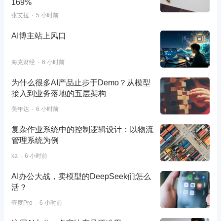
169%
张艾拉
5 小时前
AI博主站上风口
海克财经
6 小时前
为什么很多AI产品止步于Demo？从模型
接入到业务落地的五层架构
美年达
6 小时前
复杂作业系统中的控制逻辑设计：以物流
管理系统为例
ka
6 小时前
AI办公大战，卖模型的DeepSeek们怎么
活？
壹度Pro
6 小时前