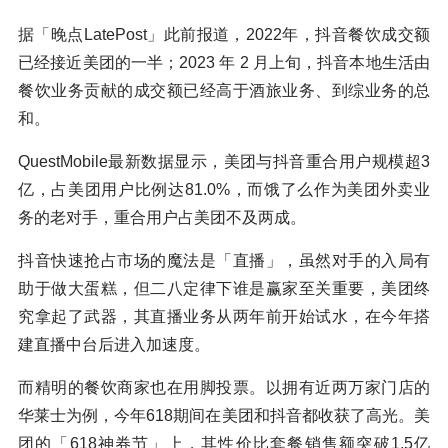
据「晚点LatePost」此前报道，2022年，抖音餐饮成交额
已经接近美团的一半；2023 年 2 月上旬，抖音本地生活由
餐饮业务贡献的成交额已经高于酒旅业务、到综业务的总
和。
QuestMobile最新数据显示，美团与抖音重合用户规模超3
亿，占美团用户比例达81.0%，而饿了么作为美团外卖业
务的老对手，重合用户占美团不及两成。
抖音快速抢占市场的魔法是「直播」，虽然对手的入局有
助于做大蛋糕，但二八定律下谁是赢家至关重要，美团终
究拿起了武器，其直播业务从两年前开始试水，在今年搭
建直播中台后进入加速度。
而精明的餐饮商家也在用脚投票。以拥有近两万家门店的
华莱士为例，今年618期间在美团和抖音都收获了高光。美
团的「618神券节」上，其性价比套餐销售额突破1.5亿