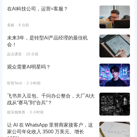
在AI科技公司，运营=客服？
袁振
6 分前
未来3年，是转型AI产品经理的最佳机
会！
起点课堂
15 分前
观众需要AI明星吗？
听筒Tech
2 小时前
飞书并入豆包、千问办公整合，大厂AI大
战从“赛马”到“合兵”？
娱乐独角兽
3 小时前
让 AI 在 WhatsApp 里替商家接客户，这
家公司年化收入 3500 万美元、增长