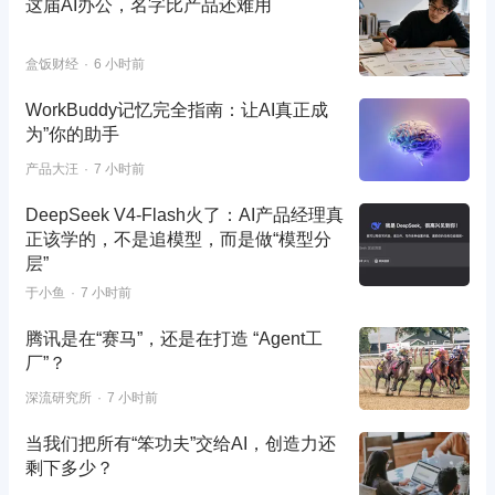
这届AI办公，名字比产品还难用
盒饭财经
6 小时前
WorkBuddy记忆完全指南：让AI真正成
为”你的助手
产品大汪
7 小时前
DeepSeek V4-Flash火了：AI产品经理真
正该学的，不是追模型，而是做“模型分
层”
于小鱼
7 小时前
腾讯是在“赛马”，还是在打造 “Agent工
厂”？
深流研究所
7 小时前
当我们把所有“笨功夫”交给AI，创造力还
剩下多少？