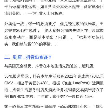
平台做精细化运营，如果抖音外卖做不起来，商家就会回
流到美团。」一位行业人士分析称。
外卖这一战，张一鸣必须要打，但是绕过履约很难赢。王
兴曾在2019年说过：「绝大多数公司的失败不在于没掌握
高难度动作，而是基本功出了问题」、「把基本功练扎
实，我们就能赢99%的事情。」
二、到店，抖音出奇迹？
与美团完全相反。抖音在本地生活先跑通的，是到店。
36氪报道显示，抖音本地生活服务2022年完成约770亿元
GMV，相当于美团的48%。根据《晚点 LatePost》近期报
道，抖音生活服务到店及酒旅业务核销前交易额维持在了
美团的 40% 左右。半年前，这个数字一度接近 45%。
张一鸣曾在字节跳动七周年庆上的内部演讲中说：「回头