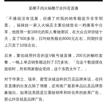
某椰子鸡火锅餐厅在抖音直播
「不播就没有流量，但播了对我的销售额提升非常明
显」，福禄娃一家人火锅店主董伯雄曾在一档播客中分
享，他曾用一套168元的双人餐做测试，在大众点评挂链十
天，卖了500多张，日均销售额在8000元左右，同期抖音
上只卖了10张左右。
后来，董伯雄用抖音的蓝V账号做直播，200元的畅吃套
餐，一晚上单店销售额达到了3万多块。「当这个数据摆在
面前时，所有商家都会觉得，这个东西太牛了。」
对于华莱士、瑞幸、蜜雪冰城这样的万店品牌来说，在抖
音直播的出发点除了增量，还有推广最新单品以及品牌形
象输出。如果说美团是注重核销率和转化率的效果广告，
那么抖音就是品牌广告。