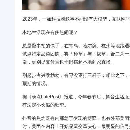
2023年，一如科技圈叙事不能没有大模型，互联网
本地生活现在有多热闹呢？
总是慢半拍的快手，在青岛、哈尔滨、杭州等地跑通
试点特定品类团购，将「种草」与「拔草」合二为一
羹，更别提支付宝也悄悄搞起本地商家直播。
刚起步者兴致勃勃，有枣没枣打三杆子；相比之下，
预期的情况。
据《晚点LatePost》报道，今年春节后，抖音生
有法定小长假的旺季。
抖音的焦灼既有内部急于变现的博弈，也有外部美团
时，美团在内容上开始显露变革决心，最明显的信号