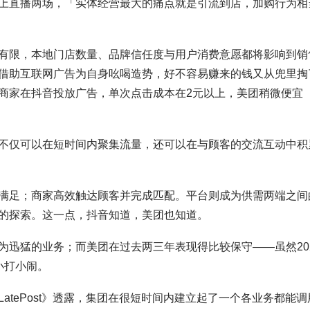
上直播两场，「实体经营最大的痛点就是引流到店，加购行为相
有限，本地门店数量、品牌信任度与用户消费意愿都将影响到销
借助互联网广告为自身吆喝造势，好不容易赚来的钱又从兜里掏
商家在抖音投放广告，单次点击成本在2元以上，美团稍微便宜
。
不仅可以在短时间内聚集流量，还可以在与顾客的交流互动中积
满足；商家高效触达顾客并完成匹配。平台则成为供需两端之间
的探索。这一点，抖音知道，美团也知道。
为迅猛的业务；而美团在过去两三年表现得比较保守——虽然20
小打小闹。
tePost》透露，集团在很短时间内建立起了一个各业务都能调