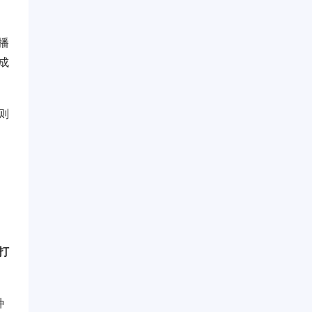
播
成
则
打
种