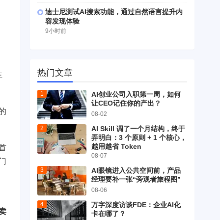
迪士尼测试AI搜索功能，通过自然语言提升内
容发现体验
9小时前
热门文章
主
AI创业公司入职第一周，如何
让CEO记住你的产出？
的
08-02
AI Skill 调了一个月结构，终于
弄明白：3 个原则 + 1 个核心，
越用越省 Token
首
08-07
门
AI眼镜进入公共空间前，产品
经理要补一张“旁观者旅程图”
08-06
万字深度访谈FDE：企业AI化
卖
卡在哪了？