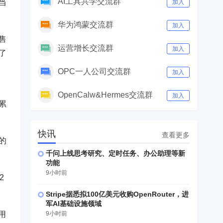
AI工具共学交流群
当
加入
华为鸿蒙交流群
加入
售
运营增长交流群
加入
了
OPC一人公司交流群
加入
OpenCalw&Hermes交流群
加入
累
快讯
查看更多
的
千问上线思考研究、定时任务、办公助理等新
功能
9小时前
2
Stripe据悉拟100亿美元收购OpenRouter，进
军AI基础设施领域
9小时前
用