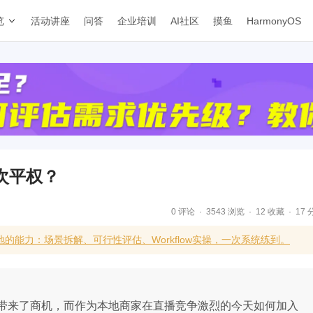
览
活动讲座
问答
企业培训
AI社区
摸鱼
HarmonyOS
次平权？
0 评论
3543 浏览
12 收藏
17 
的能力：场景拆解、可行性评估、Workflow实操，一次系统练到。
带来了商机，而作为本地商家在直播竞争激烈的今天如何加入