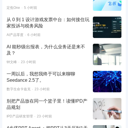
定焦One
5 小时前
从 0 到 1 设计游戏发票中台：如何接住玩
家投诉与税务风险
AI产品零度
6 小时前
AI 能秒级出报表，为什么业务还是来不
及？
钟文峰
23 小时前
一周以后，我想我终于可以来聊聊
Seedance 2.5了。
数字生命卡兹克
23 小时前
别把产品放在同一个篮子里！读懂IPD产
品规划
IPD产品研发管理
23 小时前