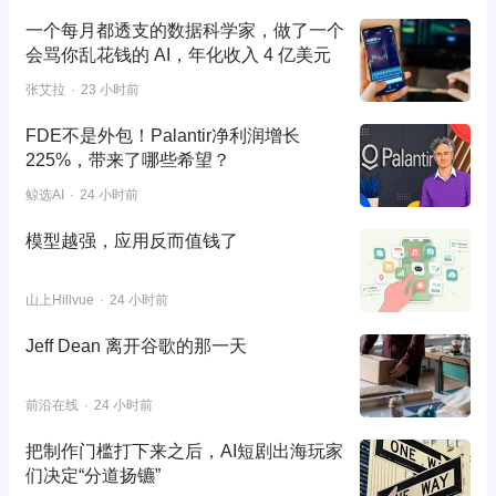
一个每月都透支的数据科学家，做了一个
会骂你乱花钱的 AI，年化收入 4 亿美元
张艾拉
23 小时前
FDE不是外包！Palantir净利润增长
225%，带来了哪些希望？
鲸选AI
24 小时前
模型越强，应用反而值钱了
山上Hillvue
24 小时前
Jeff Dean 离开谷歌的那一天
前沿在线
24 小时前
把制作门槛打下来之后，AI短剧出海玩家
们决定“分道扬镳”