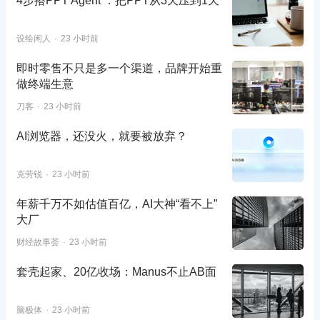
4步搭PPT Agent ：把PPT从3天压到1天
设绘闲人
23 小时前
即时零售不只是多一个渠道，品牌开始重
做终端生意
刀客
23 小时前
AI浏览器，还没火，就要被放弃？
克劳锐
23 小时前
年薪千万不如估值百亿，AI大神“看不上”
大厂
财经故事荟
23 小时前
套壳起家、20亿收场：Manus不止AB面
脑极体
23 小时前