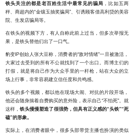
铁头关注的都是老百姓生活中最常见的骗局
，比如五两
秤、商超内的“金镶玉抽奖骗局”、引诱顾客借高利贷的美容
院、生发店骗局等。
在铁头的视频下方，有人自称此前上过当，但多次举报无
果，是铁头替他们出了一口气。
豹变IP创始人张大豆称，消费者的“敌对情绪”一旦被激活，
大家过去受到的所有不公就找到了一个出口。而博主们的
打假，就是将自己作为大众手里的一杆枪，站在大众的立
场上行事，非常容易建立信任度和共鸣感。
铁头的多个视频，都以他在现场大闹、对抗的片段开场，
他还会随身揣着自费购买的意外险，表示自己“不怕死”。就
这样，
铁头慢慢塑造了很强势，但具有正义感的“头铁”“死
磕”的形象。
实际上，在消费者眼中，很多头部带货主播也扮演的类似