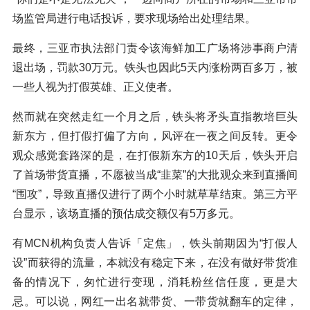
场监管局进行电话投诉，要求现场给出处理结果。
最终，三亚市执法部门责令该海鲜加工广场将涉事商户清
退出场，罚款30万元。铁头也因此5天内涨粉两百多万，被
一些人视为打假英雄、正义使者。
然而就在突然走红一个月之后，铁头将矛头直指教培巨头
新东方，但打假打偏了方向，风评在一夜之间反转。更令
观众感觉套路深的是，在打假新东方的10天后，铁头开启
了首场带货直播，不愿被当成“韭菜”的大批观众来到直播间
“围攻”，导致直播仅进行了两个小时就草草结束。第三方平
台显示，该场直播的预估成交额仅有5万多元。
有MCN机构负责人告诉「定焦」，铁头前期因为“打假人
设”而获得的流量，本就没有稳定下来，在没有做好带货准
备的情况下，匆忙进行变现，消耗粉丝信任度，更是大
忌。可以说，网红一出名就带货、一带货就翻车的定律，