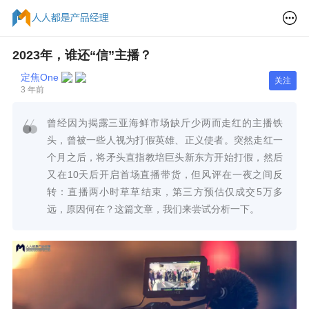
2023年，谁还“信”主播？
定焦One
关注
3 年前
曾经因为揭露三亚海鲜市场缺斤少两而走红的主播铁
头，曾被一些人视为打假英雄、正义使者。突然走红一
个月之后，将矛头直指教培巨头新东方开始打假，然后
又在10天后开启首场直播带货，但风评在一夜之间反
转：直播两小时草草结束，第三方预估仅成交5万多
远，原因何在？这篇文章，我们来尝试分析一下。