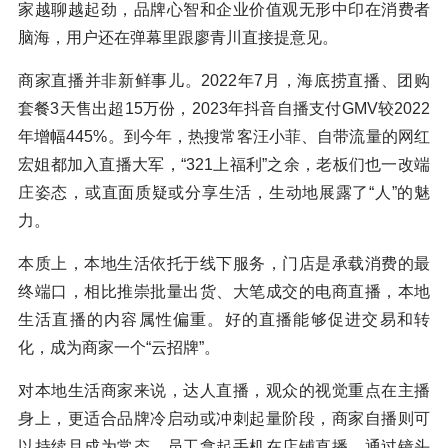
家越聊越起劲，品牌心智和企业价值观无形中印在消费者
脑海，用户还在弹幕里跟廖青川直接提意见。
商家直播并非新鲜事儿。2022年7月，海底捞直播、团购
套餐3天售出超15万份，2023年抖音自播支付GMV较2022
年增幅445%。到今年，热搜常客汪小菲、自带流量的网红
宏姐都加入直播大军，“321上福利”之余，老板们也一改端
庄姿态，或直面质疑或分享生活，生动地展露了“人”的魅
力。
本质上，本地生活依托于线下服务，门店是承载消费的最
终端口，相比推崇批量出货、大笔成交的电商直播，本地
生活直播的内容属性偏重。好的直播能够促进交易和转
化，成为商家一个“云招牌”。
对本地生活商家来说，达人直播，观众的视觉重点在主播
身上，更适合品牌冷启动或冲刺起量阶段，商家自播则可
以持续且成为常态。员工拿起手机在店铺直播，通过镜头