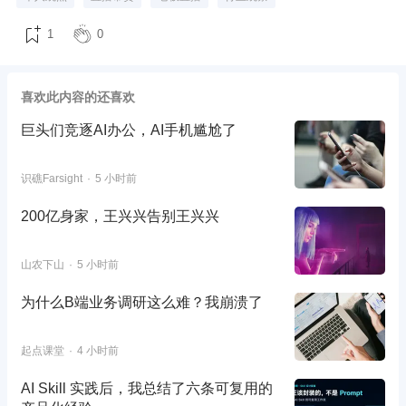
1
0
喜欢此内容的还喜欢
巨头们竞逐AI办公，AI手机尴尬了
识礁Farsight
5 小时前
200亿身家，王兴兴告别王兴兴
山农下山
5 小时前
为什么B端业务调研这么难？我崩溃了
起点课堂
4 小时前
AI Skill 实践后，我总结了六条可复用的