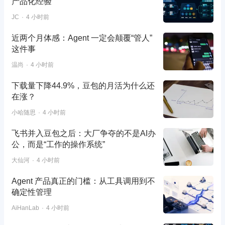
产品化经验
JC
4 小时前
近两个月体感：Agent 一定会颠覆“管人”
这件事
温尚
4 小时前
下载量下降44.9%，豆包的月活为什么还
在涨？
小哈随思
4 小时前
飞书并入豆包之后：大厂争夺的不是AI办
公，而是“工作的操作系统”
大仙河
4 小时前
Agent 产品真正的门槛：从工具调用到不
确定性管理
AiHanLab
4 小时前