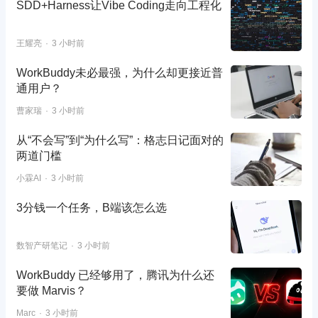
SDD+Harness让Vibe Coding走向工程化
王耀亮
3 小时前
WorkBuddy未必最强，为什么却更接近普
通用户？
曹家瑞
3 小时前
从“不会写”到“为什么写”：格志日记面对的
两道门槛
小霖AI
3 小时前
3分钱一个任务，B端该怎么选
数智产研笔记
3 小时前
WorkBuddy 已经够用了，腾讯为什么还
要做 Marvis？
Marc
3 小时前