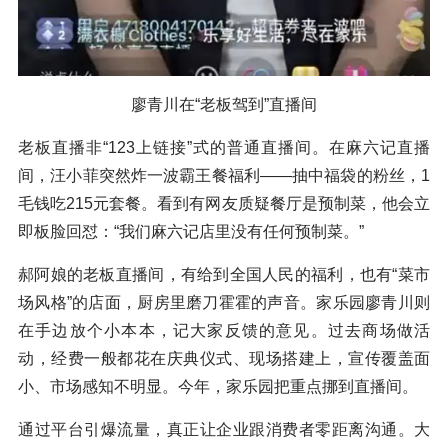
廖青川在“老板驾到”直播间
老板直播非“123上链接”式的普通直播间。在麻六记直播
间，汪小菲突然炸一波霸王餐福利——抽中福袋的粉丝，1
毛钱吃215元套餐。看到有网友质疑餐厅是预制菜，他会立
即板脸回怼：“我们麻六记店里没有任何预制菜。”
郝阿娘的老板直播间，有给到全国人民的福利，也有“菜市
场风格”的店面，厨房里磨刀霍霍的声音。家乐园廖青川则
在手边放个小本本，记大家反馈的意见。过去商场做活
动，经费一般都花在庆典仪式、现场搭建上，宣传覆盖面
小、市场感知不明显。今年，家乐园把重点挪到直播间。
通过平台引爆流量，真正让企业跟消费者零距离沟通。大