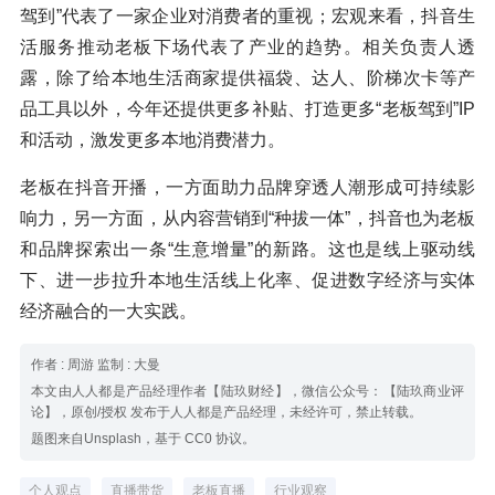
驾到”代表了一家企业对消费者的重视；宏观来看，抖音生
活服务推动老板下场代表了产业的趋势。相关负责人透
露，除了给本地生活商家提供福袋、达人、阶梯次卡等产
品工具以外，今年还提供更多补贴、打造更多“老板驾到”IP
和活动，激发更多本地消费潜力。
老板在抖音开播，一方面助力品牌穿透人潮形成可持续影
响力，另一方面，从内容营销到“种拔一体”，抖音也为老板
和品牌探索出一条“生意增量”的新路。这也是线上驱动线
下、进一步拉升本地生活线上化率、促进数字经济与实体
经济融合的一大实践。
作者 : 周游 监制 : 大曼
本文由人人都是产品经理作者【陆玖财经】，微信公众号：【陆玖商业评
论】，原创/授权 发布于人人都是产品经理，未经许可，禁止转载。
题图来自Unsplash，基于 CC0 协议。
个人观点
直播带货
老板直播
行业观察