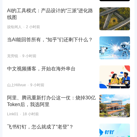
AI的工具模式：产品设计的“三派”进化路
线图
设绘闲人
2 小时前
当AI能回答所有，“知乎”们还剩下什么？
克劳锐
9 小时前
中文视频播客，开始在海外串台
山上Hillvue
9 小时前
阿里、腾讯重新打办公这一仗：烧掉30亿
Token后，我选阿里
Link01
18 小时前
飞书钉钉，怎么就成了“老登”？