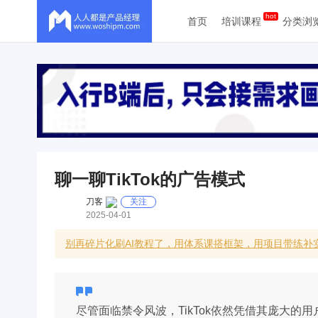
首页
培训课程
分类浏
聊一聊TikTok的广告模式
刀客
关注
2025-04-01
别再碎片化刷AI教程了，用体系课搭框架，用项目带练
尽管面临禁令风波，TikTok依然凭借其庞大