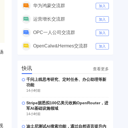
华为鸿蒙交流群
加入
运营增长交流群
加入
OPC一人公司交流群
加入
OpenCalw&Hermes交流群
加入
场
快讯
查看更多
千问上线思考研究、定时任务、办公助理等新
功能
14小时前
Stripe据悉拟100亿美元收购OpenRouter，进
军AI基础设施领域
14小时前
视
迪士尼测试AI搜索功能，通过自然语言提升内