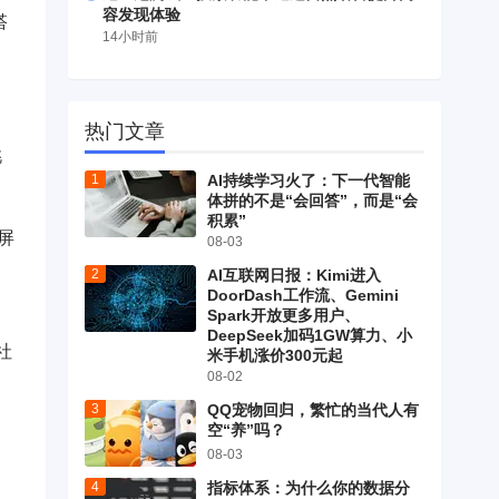
容发现体验
搭
14小时前
。
热门文章
挑
AI持续学习火了：下一代智能
体拼的不是“会回答”，而是“会
积累”
屏
08-03
AI互联网日报：Kimi进入
DoorDash工作流、Gemini
Spark开放更多用户、
DeepSeek加码1GW算力、小
社
米手机涨价300元起
08-02
QQ宠物回归，繁忙的当代人有
空“养”吗？
08-03
指标体系：为什么你的数据分