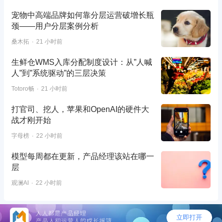
宠物中高端品牌如何靠分层运营破增长瓶
颈——用户分层案例分析
桑木拓
21 小时前
生鲜仓WMS入库分配制度设计：从”人喊
人”到”系统驱动”的三层决策
Totoro畅
21 小时前
打官司、挖人，苹果和OpenAI的硬件大
战才刚开始
字母榜
22 小时前
模型每周都在更新，产品经理该站在哪一
层
观澜AI
22 小时前
©2026 - 人人都是产品经理