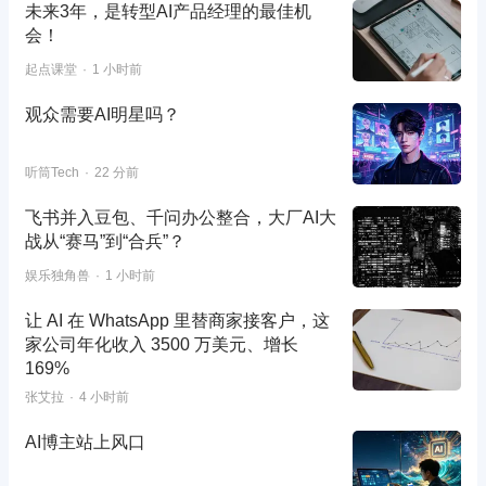
未来3年，是转型AI产品经理的最佳机
会！
起点课堂
1 小时前
观众需要AI明星吗？
听筒Tech
22 分前
飞书并入豆包、千问办公整合，大厂AI大
战从“赛马”到“合兵”？
娱乐独角兽
1 小时前
让 AI 在 WhatsApp 里替商家接客户，这
家公司年化收入 3500 万美元、增长
169%
张艾拉
4 小时前
AI博主站上风口