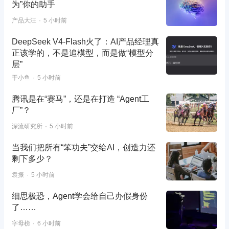
为”你的助手
产品大汪
5 小时前
DeepSeek V4-Flash火了：AI产品经理真
正该学的，不是追模型，而是做“模型分
层”
于小鱼
5 小时前
腾讯是在“赛马”，还是在打造 “Agent工
厂”？
深流研究所
5 小时前
当我们把所有“笨功夫”交给AI，创造力还
剩下多少？
袁振
5 小时前
细思极恐，Agent学会给自己办假身份
了……
字母榜
6 小时前