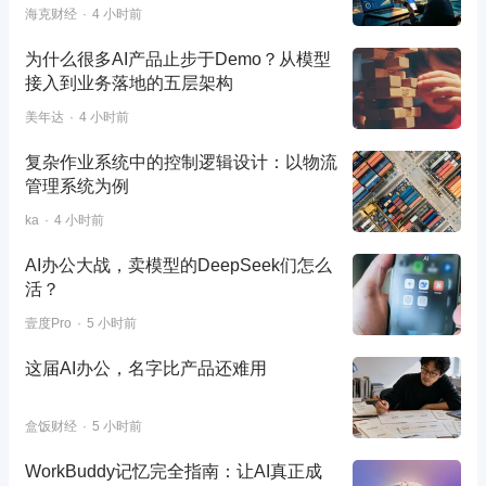
海克财经
4 小时前
为什么很多AI产品止步于Demo？从模型
接入到业务落地的五层架构
美年达
4 小时前
复杂作业系统中的控制逻辑设计：以物流
管理系统为例
ka
4 小时前
AI办公大战，卖模型的DeepSeek们怎么
活？
壹度Pro
5 小时前
这届AI办公，名字比产品还难用
盒饭财经
5 小时前
WorkBuddy记忆完全指南：让AI真正成