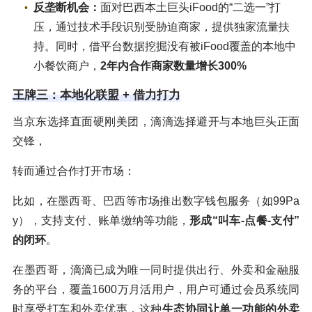
反垄断机会：
面对巴西本土巨头iFood的“二选一”打
压，通过技术手段识别受胁迫商家，提供独家流量扶
持。同时，借平台数据挖掘没有被iFood覆盖的本地中
小餐饮商户，
2年内合作商家数量增长300%
王牌三：本地化联盟 + 借力打力
当京东选择直面硬刚美团，滴滴选择避开与本地巨头正面
交锋，
转而通过合作打开市场：
比如，在墨西哥、巴西等市场推出数字钱包服务（如99Pa
y），支持支付、账单缴纳等功能，
形成“叫车-点餐-支付”
的闭环
。
在墨西哥，滴滴已成为唯一同时提供出行、外卖和金融服
务的平台，覆盖1600万月活用户，用户可通过会员系统同
时享受打车和外卖优惠，这种
生态协同让单一功能的外卖