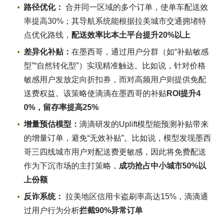
路径优化：
合并同一区域的多个订单，使单车配送效
率提高30%；其导航系统能根据拉美城市交通拥堵特
点优化路线，
配送效率比本土平台提升20%以上
差异化补贴：
在墨西哥，通过用户分群（如“补贴敏感
型”“自然转化型”）实现精准触达。比如说，针对价格
敏感用户发放定向折扣券，而对高频用户则提供免配
送费权益。该策略使滴滴在墨西哥的补贴
ROI提升4
0%，留存率提高25%
增量预估模型：
滴滴研发的Uplift模型能预测补贴带来
的增量订单，避免“无效补贴”。比如说，模型发现墨西
哥三四线城市用户对配送费更敏感，因此将免费配送
作为下沉市场的主打策略，
成功抢占中小城市50%以
上份额
反诈系统：
拉美地区信用卡盗刷率高达15%，滴滴通
过用户行为分析
拦截90%异常订单