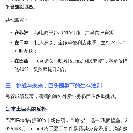
平台难以匹敌
。
其他国家：
在非洲：
与电商平台Jumia合作，共享商户资源；
在日本：
接入罗森、全家等便利店体系，主打24小时
即时配送；
在巴西：
联合街头小吃摊贩上线“国民套餐”，客单价降
低40%，复购率提升3倍。
三、挑战与未来：巨头围剿下的生存法则
尽管成绩显著，滴滴的海外外卖业务仍面临多重挑战。
1. 本土巨头的反扑
巴西iFood占据80%市场份额，且通过“二选一”巩固壁垒。2
025年3月，iFood骑手罢工事件暴露其劳资矛盾，滴滴趁