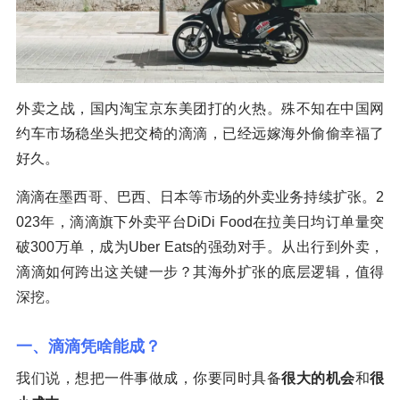
外卖之战，国内淘宝京东美团打的火热。殊不知在中国网
约车市场稳坐头把交椅的滴滴，已经远嫁海外偷偷幸福了
好久。
滴滴在墨西哥、巴西、日本等市场的外卖业务持续扩张。2
023年，滴滴旗下外卖平台DiDi Food在拉美日均订单量突
破300万单，成为Uber Eats的强劲对手。从出行到外卖，
滴滴如何跨出这关键一步？其海外扩张的底层逻辑，值得
深挖。
一、滴滴凭啥能成？
我们说，想把一件事做成，你要同时具备
很大的机会
和
很