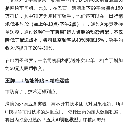
与专业外卖平台依赖全职骑手不同，DiDi Food的
配送主力
是网约车司机
。比如，在巴西，滴滴旗下99平台拥有150
万司机，其中70万为摩托车骑手，他们还可以在
「出行需
求低谷时段（如上午10点-下午2点）」
，通过App灵活接
单送餐，通过
这种“一车两用”运力资源的动态调配，不仅
降低了配送成本，将司机空驶率从40%降至15%
，骑手的
收入还提升了20%-30%。
在巴西圣保罗，一名司机日均配送外卖12单，相当于增加
约50元人民币收入。
王牌二：智能补贴 + 精准运营
市场有了，技术还得到位。
滴滴的外卖业务突破，离不开其技术团队对因果推断、Upl
ift模型等前沿技术的深度应用。依托国内的庞大数据积累，
将国内打磨成熟的「
五大AI调度模型」
移植到海外：