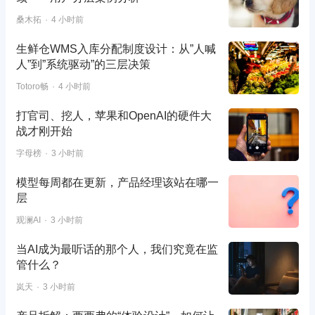
桑木拓
4 小时前
生鲜仓WMS入库分配制度设计：从”人喊
人”到”系统驱动”的三层决策
Totoro畅
4 小时前
打官司、挖人，苹果和OpenAI的硬件大
战才刚开始
字母榜
3 小时前
模型每周都在更新，产品经理该站在哪一
层
观澜AI
3 小时前
当AI成为最听话的那个人，我们究竟在监
管什么？
岚天
3 小时前