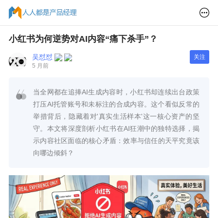
小红书为何逆势对AI内容“痛下杀手”？
吴怼怼
关注
5 月前
当全网都在追捧AI生成内容时，小红书却连续出台政策
打压AI托管账号和未标注的合成内容。这个看似反常的
举措背后，隐藏着对'真实生活样本'这一核心资产的坚
守。本文将深度剖析小红书在AI狂潮中的独特选择，揭
示内容社区面临的核心矛盾：效率与信任的天平究竟该
向哪边倾斜？