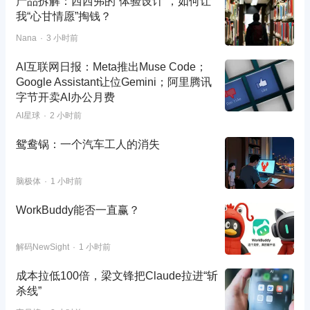
产品拆解：西西弗的“体验设计”，如何让
我“心甘情愿”掏钱？
Nana
3 小时前
AI互联网日报：Meta推出Muse Code；
Google Assistant让位Gemini；阿里腾讯
字节开卖AI办公月费
AI星球
2 小时前
鸳鸯锅：一个汽车工人的消失
脑极体
1 小时前
WorkBuddy能否一直赢？
解码NewSight
1 小时前
成本拉低100倍，梁文锋把Claude拉进“斩
杀线”