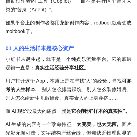
辅助创作者的“工具（Copilot）”，而不是在社区里冒充人
类的“替身（Agent）”。
如果平台上的创作者都用龙虾创作内容，redbook就会变成
moltbook了。
01 人的生活样本是核心资产
小红书从诞生起，就不是一个纯娱乐流量平台。它的底层
逻辑一直是：
真实生活经验分享社区。
用户打开这个 App，本质上是在寻找“人”的经验，寻找
可参
考的人生样本
： 别人怎么排雷踩坑、别人怎么装修婚房、
别人怎么给新生儿做辅食、真实素人的上身穿搭……
而 AI 现阶段最大的痛点，就是
它会削弱“样本的真实性”。
AI 生成的内容有一个致命特征：
太完美，也太无菌。
图片
光影无懈可击，文字结构严丝合缝，但却缺乏物理世界的