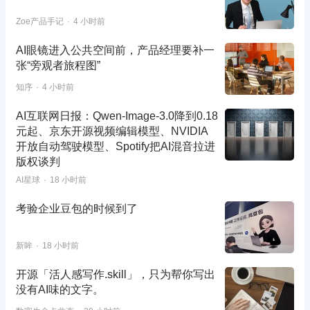
Zoe产品手记
4 小时前
AI眼镜进入公共空间前，产品经理要补一
张“旁观者旅程图”
知序
4 小时前
AI互联网日报：Qwen-Image-3.0降到0.18
元起、京东开源视频编辑模型、NVIDIA
开放自动驾驶模型、Spotify把AI混音拉进
版权谈判
AI星球
18 小时前
考验企业豆包的时候到了
新眸
18 小时前
开源「活人感写作.skill」，只为帮你写出
没有AI味的文字。