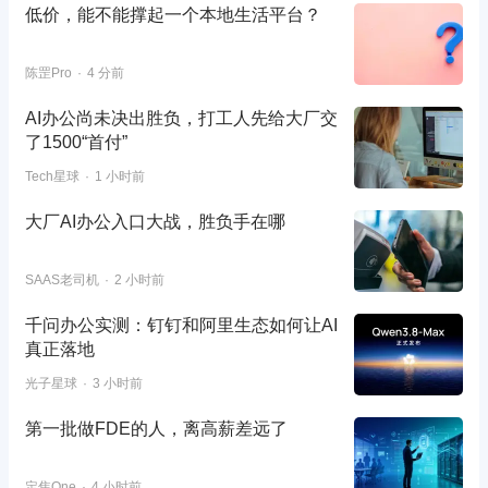
低价，能不能撑起一个本地生活平台？
陈罡Pro
4 分前
AI办公尚未决出胜负，打工人先给大厂交
了1500“首付”
Tech星球
1 小时前
大厂AI办公入口大战，胜负手在哪
SAAS老司机
2 小时前
千问办公实测：钉钉和阿里生态如何让AI
真正落地
光子星球
3 小时前
第一批做FDE的人，离高薪差远了
定焦One
4 小时前