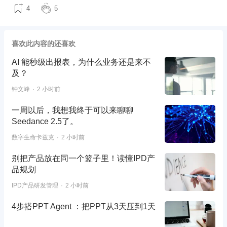
4
5
喜欢此内容的还喜欢
AI 能秒级出报表，为什么业务还是来不
及？
钟文峰
2 小时前
一周以后，我想我终于可以来聊聊
Seedance 2.5了。
数字生命卡兹克
2 小时前
别把产品放在同一个篮子里！读懂IPD产
品规划
IPD产品研发管理
2 小时前
4步搭PPT Agent ：把PPT从3天压到1天