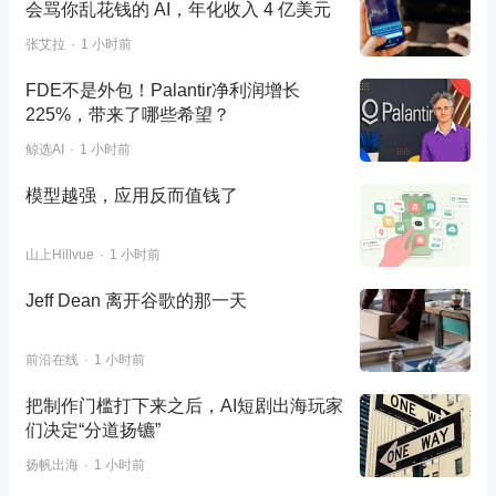
会骂你乱花钱的 AI，年化收入 4 亿美元
张艾拉
1 小时前
FDE不是外包！Palantir净利润增长
225%，带来了哪些希望？
鲸选AI
1 小时前
模型越强，应用反而值钱了
山上Hillvue
1 小时前
Jeff Dean 离开谷歌的那一天
前沿在线
1 小时前
把制作门槛打下来之后，AI短剧出海玩家
们决定“分道扬镳”
扬帆出海
1 小时前