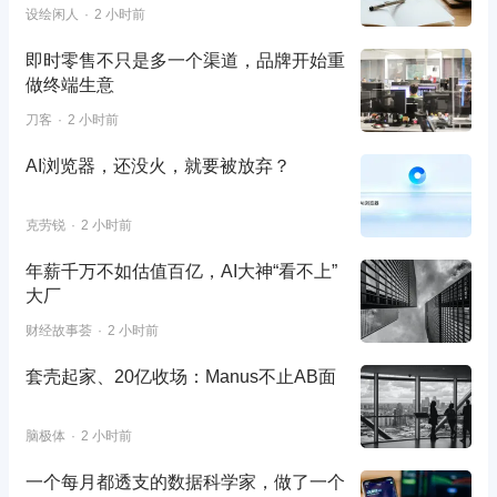
设绘闲人
2 小时前
即时零售不只是多一个渠道，品牌开始重
做终端生意
刀客
2 小时前
AI浏览器，还没火，就要被放弃？
克劳锐
2 小时前
年薪千万不如估值百亿，AI大神“看不上”
大厂
财经故事荟
2 小时前
套壳起家、20亿收场：Manus不止AB面
脑极体
2 小时前
一个每月都透支的数据科学家，做了一个