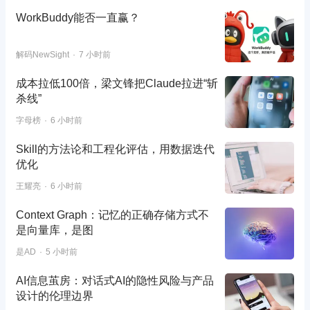
WorkBuddy能否一直赢？
解码NewSight
7 小时前
成本拉低100倍，梁文锋把Claude拉进“斩
杀线”
字母榜
6 小时前
Skill的方法论和工程化评估，用数据迭代
优化
王耀亮
6 小时前
Context Graph：记忆的正确存储方式不
是向量库，是图
是AD
5 小时前
AI信息茧房：对话式AI的隐性风险与产品
设计的伦理边界