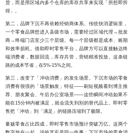
货，而是用区域内多个仓库的库存共享来实现「所想即所
得」。
第二，品牌下沉不再依赖经销商体系。传统快消逻辑里，
一个零食品牌想进入县级市场，需要经过区域代理→批发
商→终端门店至少三个层级。每一个层级都是成本、账期
和效率损耗。借助即时零售平台，品牌方可以直接触达终
端消费者，数据回流，库存共管，营销精准投放。这条链
路的成本节省，在5%-15%之间。
第三，改变了「冲动消费」的发生场景。下沉市场的零食
消费有很强的「场景触发」特征——刷短视频看到博主推
荐、朋友聚会、午后办公室场景——这些瞬间冲动如果不
能在15分钟内被满足，就会流失到别的替代品上。即时零
售把「冲动」到「满足」的链路压缩到了极限。
量贩零食占比四成，即时零售市场预计突破万亿。这两个
数字放在一起，说的其实是同一件事：下沉市场的零食消