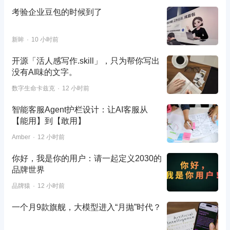
考验企业豆包的时候到了
新眸
10 小时前
开源「活人感写作.skill」，只为帮你写出
没有AI味的文字。
数字生命卡兹克
12 小时前
智能客服Agent护栏设计：让AI客服从
【能用】到【敢用】
Amber
12 小时前
你好，我是你的用户：请一起定义2030的
品牌世界
品牌猿
12 小时前
一个月9款旗舰，大模型进入“月抛”时代？