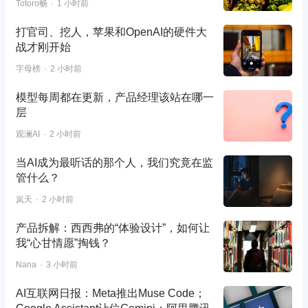
Totoro畅
1 小时前
打官司、挖人，苹果和OpenAI的硬件大
战才刚开始
字母榜
2 小时前
模型每周都在更新，产品经理该站在哪一
层
观澜AI
2 小时前
当AI成为最听话的那个人，我们究竟在监
管什么？
岚天
2 小时前
产品拆解：西西弗的“体验设计”，如何让
我“心甘情愿”掏钱？
Nana
3 小时前
AI互联网日报：Meta推出Muse Code；