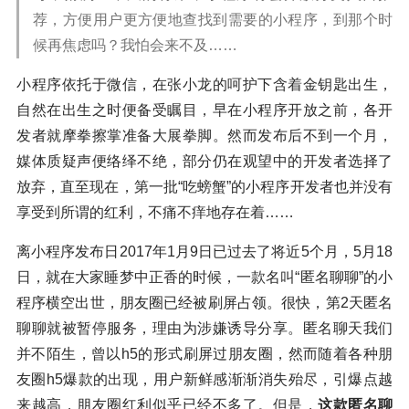
荐，方便用户更方便地查找到需要的小程序，到那个时
候再焦虑吗？我怕会来不及……
小程序依托于微信，在张小龙的呵护下含着金钥匙出生，
自然在出生之时便备受瞩目，早在小程序开放之前，各开
发者就摩拳擦掌准备大展拳脚。然而发布后不到一个月，
媒体质疑声便络绎不绝，部分仍在观望中的开发者选择了
放弃，直至现在，第一批“吃螃蟹”的小程序开发者也并没有
享受到所谓的红利，不痛不痒地存在着……
离小程序发布日2017年1月9日已过去了将近5个月，5月18
日，就在大家睡梦中正香的时候，一款名叫“匿名聊聊”的小
程序横空出世，朋友圈已经被刷屏占领。很快，第2天匿名
聊聊就被暂停服务，理由为涉嫌诱导分享。匿名聊天我们
并不陌生，曾以h5的形式刷屏过朋友圈，然而随着各种朋
友圈h5爆款的出现，用户新鲜感渐渐消失殆尽，引爆点越
来越高，朋友圈红利似乎已经不多了。但是，
这款匿名聊