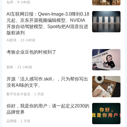
知序
9 小时前
AI互联网日报：Qwen-Image-3.0降到0.18
元起、京东开源视频编辑模型、NVIDIA
开放自动驾驶模型、Spotify把AI混音拉进
版权谈判
AI星球
23 小时前
考验企业豆包的时候到了
新眸
23 小时前
开源「活人感写作.skill」，只为帮你写出
没有AI味的文字。
数字生命卡兹克
1 天前
你好，我是你的用户：请一起定义2030的
品牌世界
品牌猿
1 天前