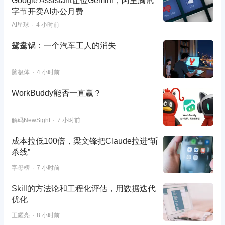
Google Assistant让位Gemini；阿里腾讯
字节开卖AI办公月费
AI星球
4 小时前
鸳鸯锅：一个汽车工人的消失
脑极体
4 小时前
WorkBuddy能否一直赢？
解码NewSight
7 小时前
成本拉低100倍，梁文锋把Claude拉进“斩
杀线”
字母榜
7 小时前
Skill的方法论和工程化评估，用数据迭代
优化
王耀亮
8 小时前