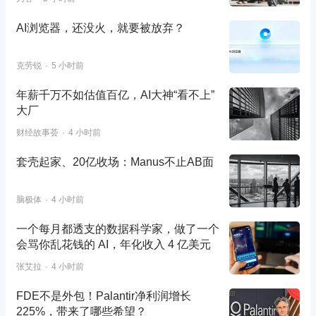
AI浏览器，还没火，就要被放弃？
克劳锐
5 小时前
年薪千万不如估值百亿，AI大神“看不上”
大厂
财经故事荟
4 小时前
套壳起家、20亿收场：Manus不止AB面
脑极体
4 小时前
一个每月都透支的数据科学家，做了一个
会骂你乱花钱的 AI，年化收入 4 亿美元
张艾拉
4 小时前
FDE不是外包！Palantir净利润增长
225%，带来了哪些希望？