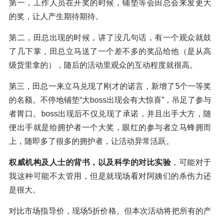
第一，工作人员在开奖的时候，铺垫等会田总会来发更大
的奖，让人产生期待期待。
第二，田总出现的时候，讲了没几句话，有一个观众就鼓
了几下掌，田总立马送了一个差不多的奖品给他（是从高
级货里拿的），随后的活动里观众的互动程度就很高。
第三，田总一来立马兑现了刚才的诺言，新增了5个一等奖
的名额。不停地铺垫“大boss出现会有大惊喜”，吊足了参与
者胃口。boss出现后不仅兑现了承诺，并且出手大方，随
便出手就是给拥护者一个大奖，眼红的参与者立马蜂拥而
上，随即多了很多的拥护者，让活动异常活跃。
权威机构及人士的背书，以及科学的对比实验
，可能对于
我这种可能不太管用，但是就现场看对阿姨们的杀伤力还
是很大。
对比市场指导价，现场5折价格。但本次活动将把所有的产