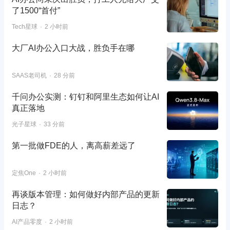
了1500“首付”
Tech星球
2 小时前
大厂AI办公入口大战，胜负手在哪
SAAS老司机
28 分前
千问办公实测：钉钉和阿里生态如何让AI
真正落地
光子星球
33 分前
第一批做FDE的人，离高薪差远了
定焦One
2 小时前
再谈版本管理：如何做好内部产品的更新
日志？
AI产品零度
2 小时前