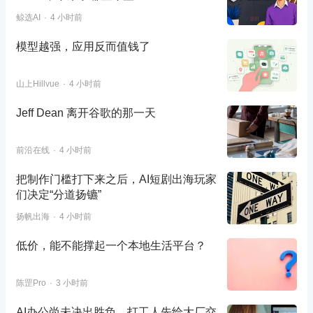
鲸选AI
4 小时前
模型越强，应用反而值钱了
山上Hillvue
4 小时前
Jeff Dean 离开谷歌的那一天
前沿在线
4 小时前
把制作门槛打下来之后，AI短剧出海玩家
们决定“分道扬镳”
扬帆出海
4 小时前
低价，能不能撑起一个本地生活平台？
陈罡Pro
3 小时前
AI办公尚未决出胜负，打工人先给大厂交