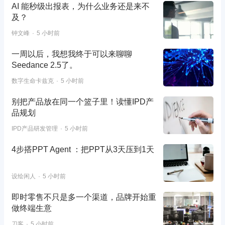
AI 能秒级出报表，为什么业务还是来不
及？
钟文峰
5 小时前
一周以后，我想我终于可以来聊聊
Seedance 2.5了。
数字生命卡兹克
5 小时前
别把产品放在同一个篮子里！读懂IPD产
品规划
IPD产品研发管理
5 小时前
4步搭PPT Agent ：把PPT从3天压到1天
设绘闲人
5 小时前
即时零售不只是多一个渠道，品牌开始重
做终端生意
刀客
5 小时前