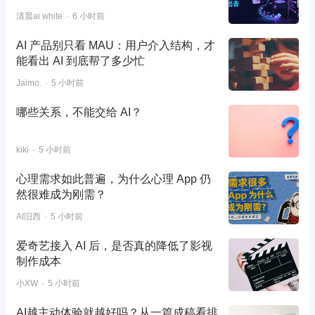
清晨ai white
6 小时前
AI 产品别只看 MAU：用户介入结构，才
能看出 AI 到底帮了多少忙
Jaimo.
5 小时前
哪些关系，不能交给 AI？
kiki
5 小时前
心理需求如此普遍，为什么心理 App 仍
然很难成为刚需？
AI旧西
5 小时前
爱奇艺接入 AI 后，是否真的降低了影视
制作成本
小XW
5 小时前
AI越主动体验就越好吗？从一篇成稿看排