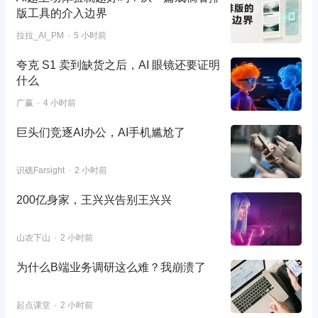
版工具的介入边界
拉拉_AI_PM
5 小时前
夸克 S1 卖到缺货之后，AI 眼镜还要证明
什么
广赢
4 小时前
巨头们竞逐AI办公，AI手机尴尬了
识礁Farsight
2 小时前
200亿身家，王兴兴告别王兴兴
山农下山
2 小时前
为什么B端业务调研这么难？我崩溃了
起点课堂
2 小时前