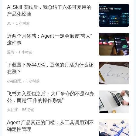
AI Skill 实践后，我总结了六条可复用的
产品化经验
JC
1 小时前
近两个月体感：Agent 一定会颠覆“管人”
这件事
温尚
1 小时前
下载量下降44.9%，豆包的月活为什么还
在涨？
小哈随思
1 小时前
飞书并入豆包之后：大厂争夺的不是AI办
公，而是“工作的操作系统”
大仙河
56 分前
Agent 产品真正的门槛：从工具调用到不
确定性管理