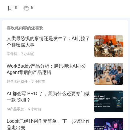
9
5
喜欢此内容的还喜欢
人类最恐惧的事情还是发生了：AI们拉了
个群密谋大事
字母榜
7 小时前
WorkBuddy产品分析：腾讯押注AI办公
Agent背后的产品逻辑
但是木已成舟
6 小时前
AI 都会写 PRD 了，我为什么还要专门做
一款 Skill？
AI产品零度
6 小时前
Loopit已经让创作变简单， 下一步该让作
品走出去