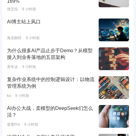
169%
张艾拉
8 小时前
AI博主站上风口
海克财经
9 小时前
为什么很多AI产品止步于Demo？从模型
接入到业务落地的五层架构
美年达
9 小时前
复杂作业系统中的控制逻辑设计：以物流
管理系统为例
ka
9 小时前
AI办公大战，卖模型的DeepSeek们怎么
活？
壹度Pro
9 小时前