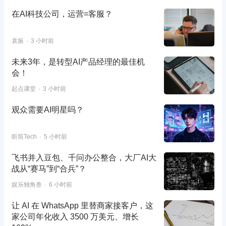
在AI科技公司，运营=客服？
袁振
3 小时前
未来3年，是转型AI产品经理的最佳机
会！
起点课堂
3 小时前
观众需要AI明星吗？
听筒Tech
5 小时前
飞书并入豆包、千问办公整合，大厂AI大
战从“赛马”到“合兵”？
娱乐独角兽
6 小时前
让 AI 在 WhatsApp 里替商家接客户，这
家公司年化收入 3500 万美元、增长