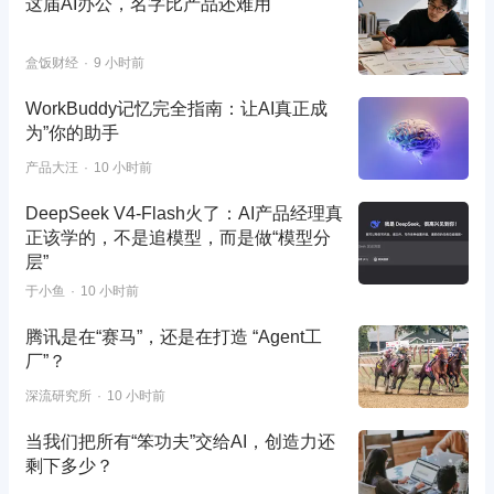
这届AI办公，名字比产品还难用
盒饭财经
9 小时前
WorkBuddy记忆完全指南：让AI真正成
为”你的助手
产品大汪
10 小时前
DeepSeek V4-Flash火了：AI产品经理真
正该学的，不是追模型，而是做“模型分
层”
于小鱼
10 小时前
腾讯是在“赛马”，还是在打造 “Agent工
厂”？
深流研究所
10 小时前
当我们把所有“笨功夫”交给AI，创造力还
剩下多少？