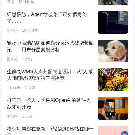
袁振
10 小时前
细思极恐，Agent学会给自己办假身份
了……
字母榜
10 小时前
宠物中高端品牌如何靠分层运营破增长瓶
颈——用户分层案例分析
桑木拓
1 天前
生鲜仓WMS入库分配制度设计：从”人喊
人”到”系统驱动”的三层决策
Totoro畅
1 天前
打官司、挖人，苹果和OpenAI的硬件大
战才刚开始
字母榜
1 天前
模型每周都在更新，产品经理该站在哪一