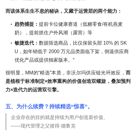
而该体系生生不息的秘诀，又藏于运营层的两个能力：
趋势捕捉：
提前卡位健康赛道（低糖零食/有机燕麦
奶），提前抓住户外风潮（露营）等
敏捷迭代：
数据筛选商品，比仅保留头部 10% 的 SK
U，如年销低于 2000 万元品类面临下架，倒逼供应商
优化产品或提供独家版本。“
很明显，MM的“精选”本质，非沃尔玛供应链光环效应，
而
是植根于标准制定×效率重构的价值创造双螺旋，叠加预判
力×迭代力的运营双引擎。
五、为什么续费？持续精选“惊喜”。
企业存在的目的就是持续为用户创造新价值、
——现代管理之父彼得·德鲁克