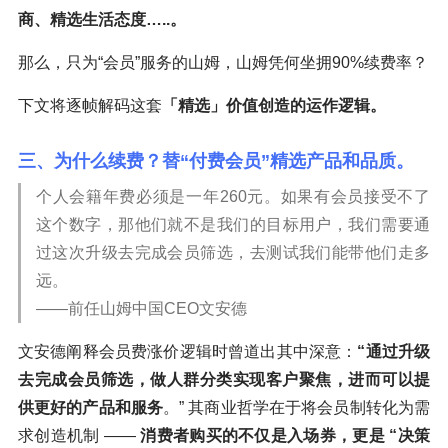
商、精选生活态度…..。
那么，只为“会员”服务的山姆，山姆凭何坐拥90%续费率？
下文将逐帧解码这套
「精选」价值创造的运作逻辑。
三、为什么续费？替“付费会员”精选产品和品质。
个人会籍年费必须是一年260元。如果有会员接受不了
这个数字，那他们就不是我们的目标用户，我们需要通
过这次升级去完成会员筛选，去测试我们能带他们走多
远。
——前任山姆中国CEO文安德
文安德阐释会员费涨价逻辑时曾道出其中深意：
“通过升级
去完成会员筛选，做人群分类实现客户聚焦，进而可以提
供更好的产品和服务
。” 其商业哲学在于将会员制转化为需
求创造机制 ——
消费者购买的不仅是入场券，更是 “决策