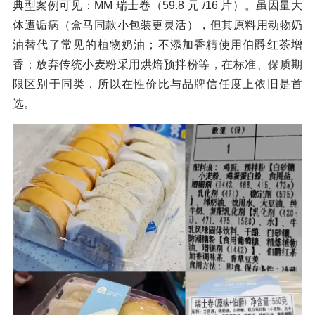
典型案例可见：MM 瑞士卷（59.8 元 /16 片）。虽因量大
体遭诟病（盒马同款小包装更灵活），但其原料用动物奶
油替代了常见的植物奶油；不添加香精使用伯爵红茶增
香；放弃传统小麦粉采用烘焙预拌粉等，在标准、保质期
限区别于同类，所以在性价比与品牌信任度上依旧是首
选。