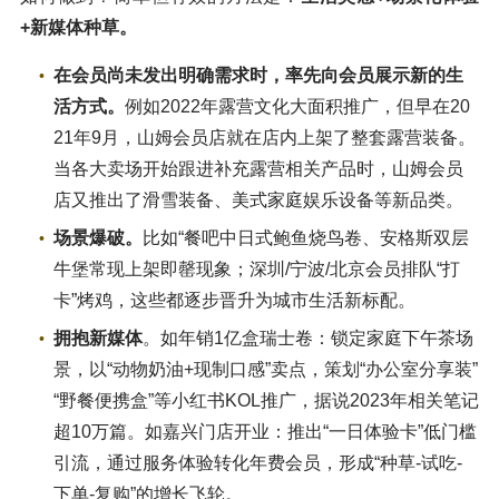
+新媒体种草。
在会员尚未发出明确需求时，率先向会员展示新的生
活方式。
例如2022年露营文化大面积推广，但早在20
21年9月，山姆会员店就在店内上架了整套露营装备。
当各大卖场开始跟进补充露营相关产品时，山姆会员
店又推出了滑雪装备、美式家庭娱乐设备等新品类。
场景爆破。
比如“餐吧中日式鲍鱼烧鸟卷、安格斯双层
牛堡常现上架即罄现象；深圳/宁波/北京会员排队“打
卡”烤鸡，这些都逐步晋升为城市生活新标配。
拥抱新媒体
。如年销1亿盒瑞士卷：锁定家庭下午茶场
景，以“动物奶油+现制口感”卖点，策划“办公室分享装”
“野餐便携盒”等小红书KOL推广，据说2023年相关笔记
超10万篇。如嘉兴门店开业：推出“一日体验卡”低门槛
引流，通过服务体验转化年费会员，形成“种草-试吃-
下单-复购”的增长飞轮。