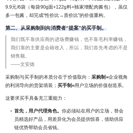
9.9元/6袋（每袋90g面+122g料+独家增配肉酱包），虽仅
多一包酱，却完成“性价比→质价比”的价值重构。
第二、从采购制到向消费者“提案”的买手制。
我们既不靠供应商的进场费赚钱，也不靠毛利率赚钱，
我们靠的主要是会籍收入，所以，我们首先考虑的不是
销售额。
——文安德
采购制与买手制的本质分在于价值取向：
采购制=
企业视角
的利润导向的货架填装；
买手制=
用户立场的价值创造系。
这要求买手具备充三重能力：
首先，用户代理角色。
你必须站在用户的立场，替会
员精选好产品，用差异化为会员提供惊喜，借助供应
链优势帮助会员省钱。