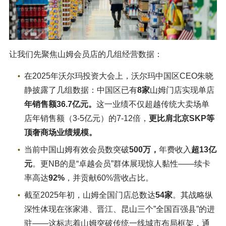
让我们先聚焦山姆会员店的几组经营数据：
在2025年沃尔玛投资大会上，沃尔玛中国区CEO朱晓
静披露了几组数据：中国区已有
8家
山姆门店实现单店
年销售额36.7亿元。
这一业绩不仅超越传统大卖场单
店年销售额（3-5亿元）的7-12倍，
更比肩北京SKP等
顶奢商场业绩规模。
当前中国山姆有效会员数突破
500万，
年费收入
超13亿
元
。更NB的是“卓越会员”群体展现惊人黏性——续卡
率高达
92%
，并贡献60%营收占比。
截至2025年初，山姆全国门店总数达
54家
。其战略纵
深性体现在张家港、晋江、昆山三个”全国百强县”的进
驻——这标志着山姆突破传统一线城市布局框架，通