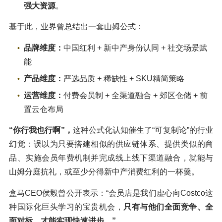
强大资源
。
基于此，业界曾总结出一套山姆公式：
品牌维度：
中国红利 + 新中产身份认同 + 社交场景赋
能
产品维度：
严选品质 + 稀缺性 + SKU精简策略
运营维度：
付费会员制 + 全渠道融合 + 郊区仓储 + 前
置云仓布局
“你行我也行啊”，
这种公式化认知催生了“可复制论”的行业
幻觉：误以为只要搭建相似的供应链体系、提供类似的商
品、实施会员年费机制并完成线上线下渠道融合，就能与
山姆分庭抗礼，或至少分得新中产消费红利的一杯羹。
盒马CEO侯毅曾公开表示：“会员店是我们虚心向Costco这
种国际化巨头学习的宝贵机会，
只有与他们全面竞争、全
面对标，才能实现快速进步。”