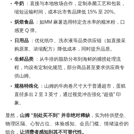
牛奶
：直接与本地牧场合作，定制杀菌工艺和包装，
缩短运输时间，成本比市售品牌低 15% 至 20%。
烘焙食品
：如MM 麻薯选用特定含水率的糯米粉，口
感更 Q 弹。
日用品
：优化纸巾、洗衣液等品类供应链（如直接采
购原浆、浓缩配方）降低成本，同时提升品质。
生鲜品类
：从牛排的脂肪分布到海鲜的捕捞处理流
程，均设有定制化规范，部分商品甚至要求供应商专
供山姆。
规格特殊化
：山姆的牛肉卷尺寸大于普通超市，蛋糕
直径多出 2 至 3 英寸，通过视觉冲击强化 “超值” 印
象。
显然，
山姆 “别处买不到” 并非绝对稀缺
，实为特供壁垒、
物理区隔、心智占位、体验感知、会员门槛、情绪溢价的
组合，
让消费者感知到其不可替代性。