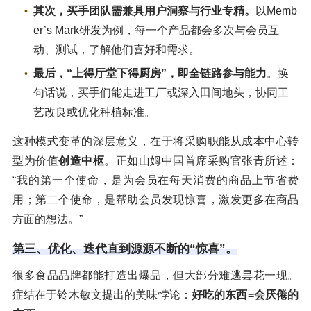
其次，买手团队需兼具用户洞察与行业专精。
以Memb
er’s Mark研发为例，每一个产品都会多次与会员互
动、测试，了解他们喜好和需求。
最后，“上得厅堂下得厨房”，即全链路参与能力
。换
句话说，买手们能走进工厂或深入田间地头，协同工
艺改良或优化种植标准。
这种模式变革的深层意义，在于将采购职能从成本中心转
型为价值
创造中枢
。正如山姆中国首席采购官张青所述：
“我的第一个使命，是为会员在每天消费的商品上节省费
用；第二个使命，是帮助会员发现惊喜，激发更多在商品
方面的想法。”
第三、优化、迭代直到源源不断的“惊喜”。
很多食品品牌都能打造出爆品，但大部分难逃昙花一现。
症结在于铃木敏文提出的美味悖论：
好吃的东西=会厌倦的