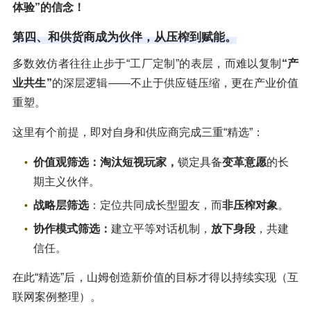
体验”的信念！
第四、和供货商成为伙伴，从压榨到赋能。
多数效仿者往往止步于“工厂定制”的表层，而难以复制
“产
业共生”
的深层逻辑——不止于供应链压缩，更在产业价值
重塑。
这里有个前提，即对自身和供应商完成三重“精选”：
价值观筛选：淘汰短视玩家，
锁定具备
变革意愿
的长
期主义伙伴。
战略层筛选
：定位共同成长型盟友，而
非压榨对象
。
协作模式筛选：
建立平等对话机制，
放下身段
，共建
信任。
在此“精选”后，山姆创造新价值的目标才得以持续实现（互
联网案例整理）。