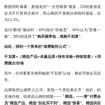
数据同时暴露，麦德龙的“一次性顾客”最多，2/3的麦德龙
会员不打算再次购卡，而山姆的不复购比例相对最低，仅
为11.3%。
追问“断续”缘由时：49%指向“价格贵”，40%认为“质量一
般”，39%则选择了
“购买频率低，续购不划算”
。
由此，得到一个简单的“续费黏性公式”：
不划算=（精选产品+卓越品质+独有体验+持续惊喜）×消
费频次/价格
其中，任何要素失衡即触发“不划算”认知，都会导致会员流
失。
品牌猿把山姆带入公式，发现一个类似奥乐齐「低价」的
灵魂内核，或者说山姆的精髓——
「精选」——替“付费会
员”精选产品、精选“别处买不到”、精选“惊喜”、精选供应