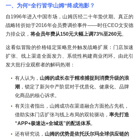
一、为何“全行皆学山姆”终成泡影？
自1996年进入中国市场，山姆历经二十年蛰伏期。真正的
战略转折始于2016年会员费调价事件——时任CEO文安德
力排众议，
将会员年费从150元大幅上调73%至260元
。
这看似冒险的价格锚定策略意外触发战略扩展：门店加速
扩张、线上渠道全面发力、系统性构建商业闭环。由此引
发大批行业观察者的解码热潮：
有人认为，
山姆的成长在于精准捕捉到消费升级的浪
潮
，锁定了新兴中产阶层对于优质化、健康化、品牌
化商品的核心诉求。
有关注者指出，山姆成功在渠道融合方面抢占先机，
借助实体门店扩张与线上布局的双轮驱动，
率先打造
“APP+极速达+全城送”的配送体系
。
还有研究说，
山姆的优势是依托沃尔玛全球供应链的