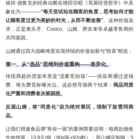
彼得·德鲁克的经典论断在增田宗昭《茑屋经营哲学》中具
象化为————
“每天尝试站在顾客的角度，思考如何才能
让顾客度过更为美妙的时光，从而不断改善”
。这种价值追
求，正是奥乐齐、Costco、山姆、胖东来等卓越零售商的
共同基因。
山姆通过四大战略维度实现持续的价值创新与“惊喜”精选：
第一、从“选品”思维到价值重构——差异化。
传统商超的货架本质是“流量竞拍场”——供应商通过进场
费、堆头费竞标曝光位。这必然导致两个结果：
商品同质
化严重和消费者决策困惑。
反观山姆，将“同质化”设为绝对禁区，强制下架雷同商
品。
让我们用速食品牌“有你一面”的案例简要说明：电商款烧焦
牛肉拌面：13.9元/袋（90g面+92g料）；而山姆定制版：5