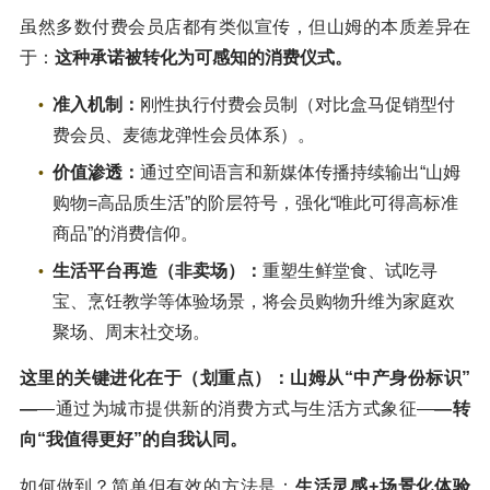
虽然多数付费会员店都有类似宣传，但山姆的本质差异在
于：
这种承诺被转化为可感知的消费仪式。
准入机制：
刚性执行付费会员制（对比盒马促销型付
费会员、麦德龙弹性会员体系）。
价值渗透：
通过空间语言和新媒体传播持续输出“山姆
购物=高品质生活”的阶层符号，强化“唯此可得高标准
商品”的消费信仰。
生活平台再造（非卖场）：
重塑生鲜堂食、试吃寻
宝、烹饪教学等体验场景，将会员购物升维为家庭欢
聚场、周末社交场。
这里的关键进化在于（划重点）：山姆从“中产身份标识”
—
—通过为城市提供新的消费方式与生活方式象征—
—转
向“我值得更好”的自我认同。
如何做到？简单但有效的方法是：
生活灵感+场景化体验