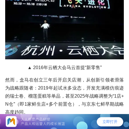
▲ 2016年云栖大会马云首提“新零售”
然而，盒马在创立三年后开启关店潮，从创新引领者滑落
为战略跟随者：2019年起试水多业态，开发充满模仿痕迹
的瑞士卷、榴莲蛋糕等单品，甚至2025年战略调整为“1店+
N仓”（即1家鲜生店+多个前置仓），与京东七鲜早期战略
高度趋同。
究其根源，源于新零售失焦与与零售本质背离。