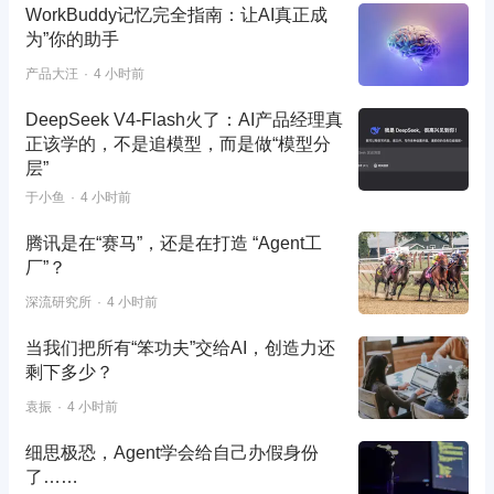
WorkBuddy记忆完全指南：让AI真正成
为”你的助手
产品大汪
4 小时前
DeepSeek V4-Flash火了：AI产品经理真
正该学的，不是追模型，而是做“模型分
层”
于小鱼
4 小时前
腾讯是在“赛马”，还是在打造 “Agent工
厂”？
深流研究所
4 小时前
当我们把所有“笨功夫”交给AI，创造力还
剩下多少？
袁振
4 小时前
细思极恐，Agent学会给自己办假身份
了……