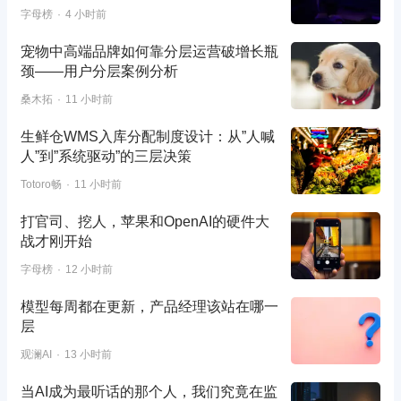
字母榜
4 小时前
宠物中高端品牌如何靠分层运营破增长瓶
颈——用户分层案例分析
桑木拓
11 小时前
生鲜仓WMS入库分配制度设计：从”人喊
人”到”系统驱动”的三层决策
Totoro畅
11 小时前
打官司、挖人，苹果和OpenAI的硬件大
战才刚开始
字母榜
12 小时前
模型每周都在更新，产品经理该站在哪一
层
观澜AI
13 小时前
当AI成为最听话的那个人，我们究竟在监