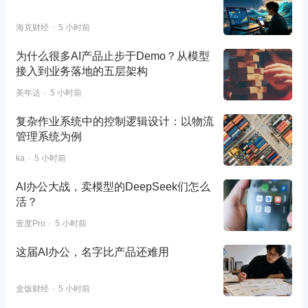
海克财经
5 小时前
为什么很多AI产品止步于Demo？从模型
接入到业务落地的五层架构
美年达
5 小时前
复杂作业系统中的控制逻辑设计：以物流
管理系统为例
ka
5 小时前
AI办公大战，卖模型的DeepSeek们怎么
活？
壹度Pro
5 小时前
这届AI办公，名字比产品还难用
盒饭财经
5 小时前