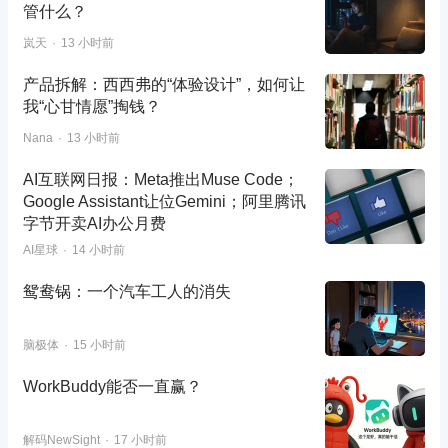
管什么？
岚天
13 小时前
产品拆解：西西弗的“体验设计”，如何让
我“心甘情愿”掏钱？
Nana
13 小时前
AI互联网日报：Meta推出Muse Code；
Google Assistant让位Gemini；阿里腾讯
字节开卖AI办公月费
AI星球
14 小时前
鸳鸯锅：一个汽车工人的消失
脑极体
15 小时前
WorkBuddy能否一直赢？
解码NewSight
17 小时前