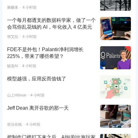
脑极体
4 小时前
一个每月都透支的数据科学家，做了一个
会骂你乱花钱的 AI，年化收入 4 亿美元
张艾拉
4 小时前
FDE不是外包！Palantir净利润增长
225%，带来了哪些希望？
鲸选AI
4 小时前
模型越强，应用反而值钱了
山上Hillvue
4 小时前
Jeff Dean 离开谷歌的那一天
前沿在线
4 小时前
把制作门槛打下来之后，AI短剧出海玩家