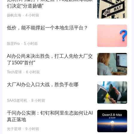
们决定“分道扬镳”
扬帆出海
4 小时前
低价，能不能撑起一个本地生活平台？
陈罡Pro
5 小时前
AI办公尚未决出胜负，打工人先给大厂交
了1500“首付”
Tech星球
6 小时前
大厂AI办公入口大战，胜负手在哪
SAAS老司机
8 小时前
千问办公实测：钉钉和阿里生态如何让AI
真正落地
光子星球
9 小时前