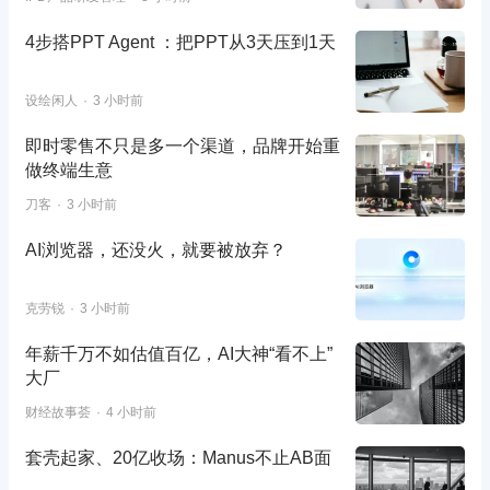
4步搭PPT Agent ：把PPT从3天压到1天
设绘闲人
3 小时前
即时零售不只是多一个渠道，品牌开始重
做终端生意
刀客
3 小时前
AI浏览器，还没火，就要被放弃？
克劳锐
3 小时前
年薪千万不如估值百亿，AI大神“看不上”
大厂
财经故事荟
4 小时前
套壳起家、20亿收场：Manus不止AB面