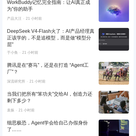
WorkBuddy记忆完全指南：让AI真正成
为”你的助手
产品大汪
21 小时前
DeepSeek V4-Flash火了：AI产品经理真
正该学的，不是追模型，而是做“模型分
层”
于小鱼
21 小时前
腾讯是在“赛马”，还是在打造 “Agent工
厂”？
深流研究所
21 小时前
当我们把所有“笨功夫”交给AI，创造力还
剩下多少？
袁振
21 小时前
细思极恐，Agent学会给自己办假身份
了……