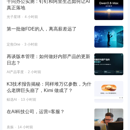
千问办公实测：钉钉和阿里生态如何让AI
真正落地
光子星球
4 小时前
第一批做FDE的人，离高薪差远了
定焦One
3 小时前
再谈版本管理：如何做好内部产品的更新
日志？
AI产品零度
2 小时前
K3技术报告揭秘：同样堆万亿参数，为什
么老牌巨头崩了，Kimi 做成了？
鲸选AI
13 小时前
在AI科技公司，运营=客服？
袁振
14 小时前