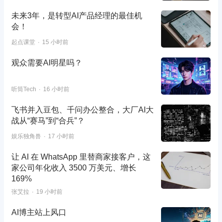
未来3年，是转型AI产品经理的最佳机
会！
起点课堂
15 小时前
观众需要AI明星吗？
听筒Tech
16 小时前
飞书并入豆包、千问办公整合，大厂AI大
战从“赛马”到“合兵”？
娱乐独角兽
17 小时前
让 AI 在 WhatsApp 里替商家接客户，这
家公司年化收入 3500 万美元、增长
169%
张艾拉
19 小时前
AI博主站上风口