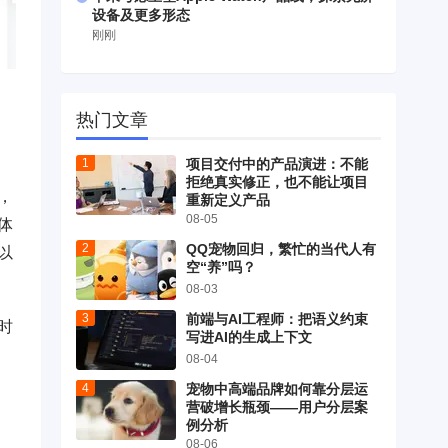
设备及更多形态
刚刚
热门文章
项目交付中的产品演进：不能
拒绝真实修正，也不能让项目
，
重新定义产品
08-05
体
QQ宠物回归，繁忙的当代人有
以
空“养”吗？
08-03
前端与AI工程师：把语义约束
时
写进AI的生成上下文
08-04
宠物中高端品牌如何靠分层运
营破增长瓶颈——用户分层案
例分析
08-06