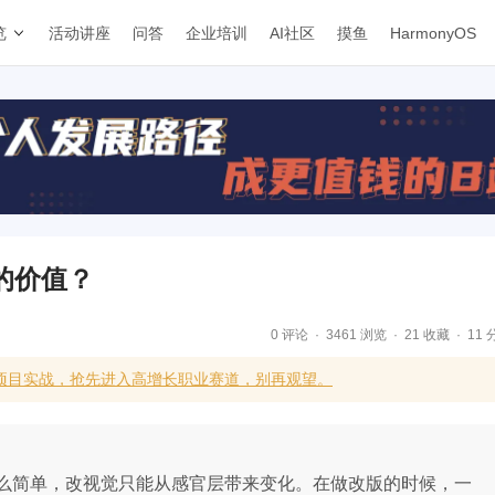
览
活动讲座
问答
企业培训
AI社区
摸鱼
HarmonyOS
的价值？
0 评论
3461 浏览
21 收藏
11 
项目实战，抢先进入高增长职业赛道，别再观望。
么简单，改视觉只能从感官层带来变化。在做改版的时候，一