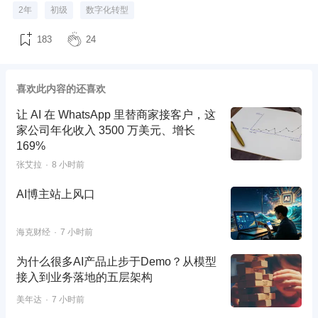
2年
初级
数字化转型
183
24
喜欢此内容的还喜欢
让 AI 在 WhatsApp 里替商家接客户，这
家公司年化收入 3500 万美元、增长
169%
张艾拉
8 小时前
AI博主站上风口
海克财经
7 小时前
为什么很多AI产品止步于Demo？从模型
接入到业务落地的五层架构
美年达
7 小时前