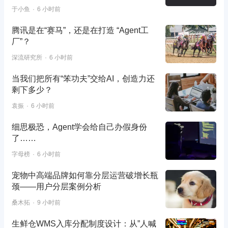
于小鱼
6 小时前
腾讯是在“赛马”，还是在打造 “Agent工
厂”？
深流研究所
6 小时前
当我们把所有“笨功夫”交给AI，创造力还
剩下多少？
袁振
6 小时前
细思极恐，Agent学会给自己办假身份
了……
字母榜
6 小时前
宠物中高端品牌如何靠分层运营破增长瓶
颈——用户分层案例分析
桑木拓
9 小时前
生鲜仓WMS入库分配制度设计：从”人喊