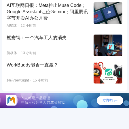
AI互联网日报：Meta推出Muse Code；
Google Assistant让位Gemini；阿里腾讯
字节开卖AI办公月费
AI星球
12 小时前
鸳鸯锅：一个汽车工人的消失
脑极体
13 小时前
WorkBuddy能否一直赢？
解码NewSight
15 小时前
©2026 - 人人都是产品经理