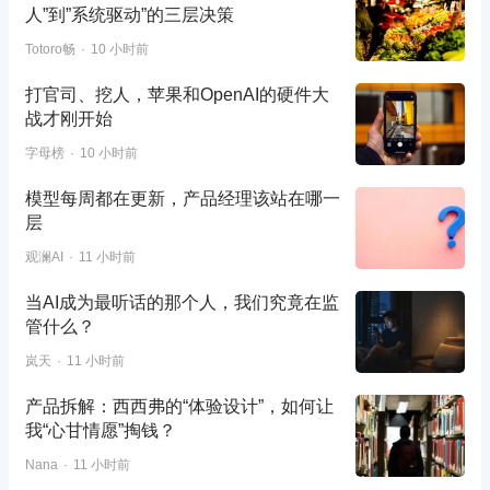
人”到”系统驱动”的三层决策
Totoro畅
10 小时前
打官司、挖人，苹果和OpenAI的硬件大
战才刚开始
字母榜
10 小时前
模型每周都在更新，产品经理该站在哪一
层
观澜AI
11 小时前
当AI成为最听话的那个人，我们究竟在监
管什么？
岚天
11 小时前
产品拆解：西西弗的“体验设计”，如何让
我“心甘情愿”掏钱？
Nana
11 小时前