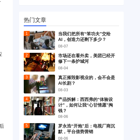
付
热门文章
当我们把所有“笨功夫”交给
AI，创造力还剩下多少？
08-07
应
市场还在看外卖，美团已经开
修下一条护城河
08-04
真正摧毁影视业的，会不会是
AI长剧？
08-03
产品拆解：西西弗的“体验设
计”，如何让我“心甘情愿”掏
钱？
08-06
罗永浩“开炮”后：电视厂商沉
后
默，平台借势营销
08-06