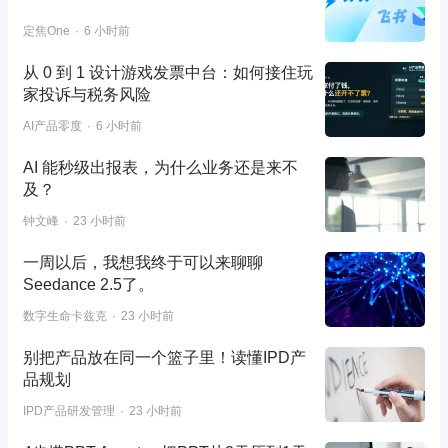
定焦One
6 小时前
从 0 到 1 设计游戏发票中台：如何接住玩
家投诉与税务风险
AI产品零度
6 小时前
AI 能秒级出报表，为什么业务还是来不
及？
钟文峰
23 小时前
一周以后，我想我终于可以来聊聊
Seedance 2.5了。
数字生命卡兹克
23 小时前
别把产品放在同一个篮子里！读懂IPD产
品规划
IPD产品研发管理
23 小时前