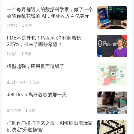
一个每月都透支的数据科学家，做了一个
会骂你乱花钱的 AI，年化收入 4 亿美元
张艾拉
1 天前
FDE不是外包！Palantir净利润增长
225%，带来了哪些希望？
鲸选AI
1 天前
模型越强，应用反而值钱了
山上Hillvue
1 天前
Jeff Dean 离开谷歌的那一天
前沿在线
1 天前
把制作门槛打下来之后，AI短剧出海玩家
们决定“分道扬镳”