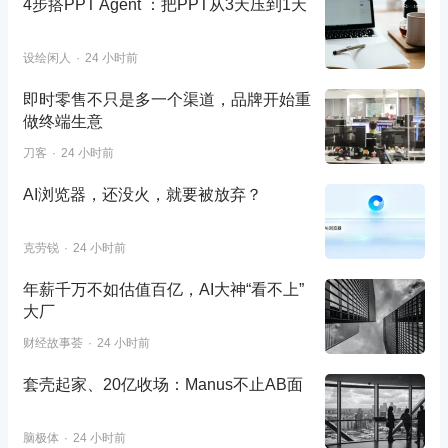
4步搭PPT Agent ：把PPT从3天压到1天
设绘闲人
24 小时前
即时零售不只是多一个渠道，品牌开始重
做终端生意
刀客
24 小时前
AI浏览器，还没火，就要被放弃？
克劳锐
24 小时前
年薪千万不如估值百亿，AI大神“看不上”
大厂
财经故事荟
24 小时前
套壳起家、20亿收场：Manus不止AB面
脑极体
24 小时前