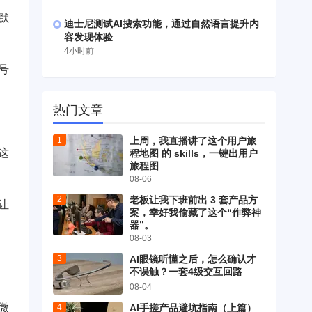
默
迪士尼测试AI搜索功能，通过自然语言提升内
容发现体验
4小时前
号
热门文章
上周，我直播讲了这个用户旅
这
程地图 的 skills，一键出用户
旅程图
08-06
老板让我下班前出 3 套产品方
让
案，幸好我偷藏了这个“作弊神
器”。
08-03
AI眼镜听懂之后，怎么确认才
不误触？一套4级交互回路
08-04
微
AI手搓产品避坑指南（上篇）