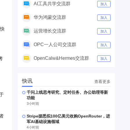
AI工具共学交流群
加入
华为鸿蒙交流群
加入
户快
运营增长交流群
加入
OPC一人公司交流群
加入
OpenCalw&Hermes交流群
考
加入
快讯
查看更多
千问上线思考研究、定时任务、办公助理等新
于
功能
3小时前
者
Stripe据悉拟100亿美元收购OpenRouter，进
军AI基础设施领域
4小时前