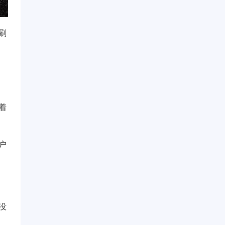
刷
着
户
没