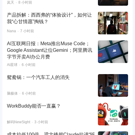
岚天
8 小时前
产品拆解：西西弗的“体验设计”，如何让
我“心甘情愿”掏钱？
Nana
7 小时前
AI互联网日报：Meta推出Muse Code；
Google Assistant让位Gemini；阿里腾讯
字节开卖AI办公月费
AI星球
6 小时前
鸳鸯锅：一个汽车工人的消失
脑极体
6 小时前
WorkBuddy能否一直赢？
解码NewSight
3 小时前
成本拉低100倍，梁文锋把Claude拉进“斩