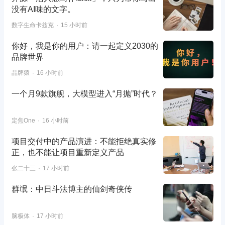
没有AI味的文字。
数字生命卡兹克
15 小时前
你好，我是你的用户：请一起定义2030的
品牌世界
品牌猿
16 小时前
一个月9款旗舰，大模型进入“月抛”时代？
定焦One
16 小时前
项目交付中的产品演进：不能拒绝真实修
正，也不能让项目重新定义产品
张二十三
17 小时前
群氓：中日斗法博主的仙剑奇侠传
脑极体
17 小时前