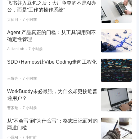
飞书并入豆包之后：大厂争夺的不是AI办
公，而是“工作的操作系统”
大仙河
7 小时前
Agent 产品真正的门槛：从工具调用到不
确定性管理
AiHanLab
7 小时前
SDD+Harness让Vibe Coding走向工程化
王耀亮
7 小时前
WorkBuddy未必最强，为什么却更接近普
通用户？
曹家瑞
7 小时前
从“不会写”到“为什么写”：格志日记面对的
两道门槛
小霖AI
7 小时前