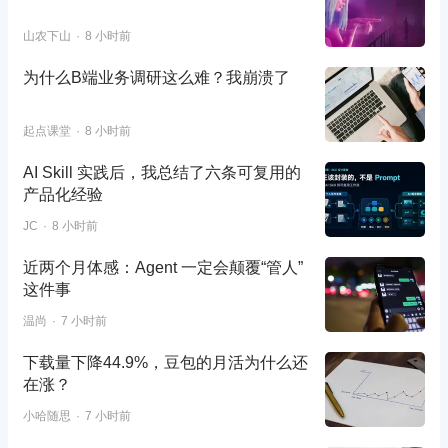
山农下山
8 小时前
为什么B端业务调研这么难？我崩溃了
起点课堂
8 小时前
AI Skill 实践后，我总结了六条可复用的
产品化经验
JC
8 小时前
近两个月体感：Agent 一定会颠覆“管人”
这件事
温尚
7 小时前
下载量下降44.9%，豆包的月活为什么还
在涨？
小哈随思
7 小时前