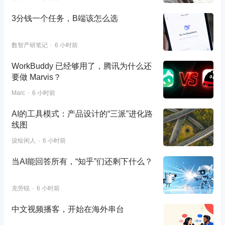
3分钱一个任务，B端该怎么选
数智产研笔记
6 小时前
WorkBuddy 已经够用了，腾讯为什么还
要做 Marvis？
Marc
6 小时前
AI的工具模式：产品设计的“三派”进化路
线图
设绘闲人
6 小时前
当AI能回答所有，“知乎”们还剩下什么？
克劳锐
6 小时前
中文视频播客，开始在海外串台