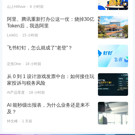
山上Hillvue
6 小时前
阿里、腾讯重新打办公这一仗：烧掉30亿
Token后，我选阿里
Link01
15 小时前
飞书钉钉，怎么就成了“老登”？
定焦One
18 小时前
从 0 到 1 设计游戏发票中台：如何接住玩
家投诉与税务风险
AI产品零度
18 小时前
AI 能秒级出报表，为什么业务还是来不
及？
钟文峰
1 天前