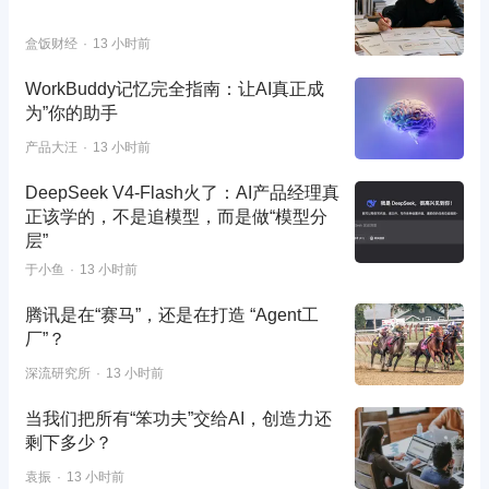
盒饭财经
13 小时前
WorkBuddy记忆完全指南：让AI真正成
为”你的助手
产品大汪
13 小时前
DeepSeek V4-Flash火了：AI产品经理真
正该学的，不是追模型，而是做“模型分
层”
于小鱼
13 小时前
腾讯是在“赛马”，还是在打造 “Agent工
厂”？
深流研究所
13 小时前
当我们把所有“笨功夫”交给AI，创造力还
剩下多少？
袁振
13 小时前