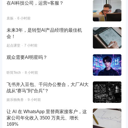
在AI科技公司，运营=客服？
袁振
6 小时前
未来3年，是转型AI产品经理的最佳机
会！
起点课堂
7 小时前
观众需要AI明星吗？
听筒Tech
8 小时前
飞书并入豆包、千问办公整合，大厂AI大
战从“赛马”到“合兵”？
娱乐独角兽
9 小时前
让 AI 在 WhatsApp 里替商家接客户，这
家公司年化收入 3500 万美元、增长
169%