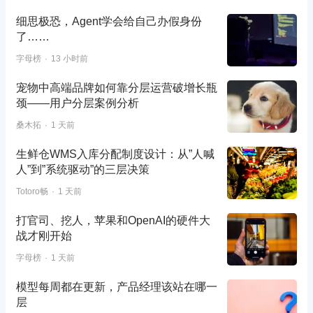
细思极恐，Agent学会给自己办假身份
了……
字母榜
13 小时前
宠物中高端品牌如何靠分层运营破增长瓶
颈——用户分层案例分析
桑木拓
1 天前
生鲜仓WMS入库分配制度设计：从”人喊
人”到”系统驱动”的三层决策
Totoro畅
1 天前
打官司、挖人，苹果和OpenAI的硬件大
战才刚开始
字母榜
1 天前
模型每周都在更新，产品经理该站在哪一
层