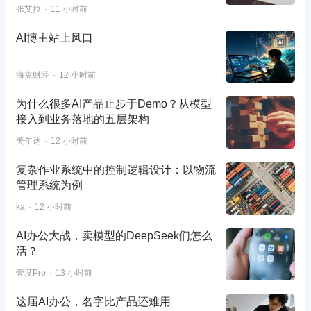
张艾拉
11 小时前
AI博主站上风口
海克财经
12 小时前
为什么很多AI产品止步于Demo？从模型
接入到业务落地的五层架构
美年达
12 小时前
复杂作业系统中的控制逻辑设计：以物流
管理系统为例
ka
12 小时前
AI办公大战，卖模型的DeepSeek们怎么
活？
壹度Pro
13 小时前
这届AI办公，名字比产品还难用