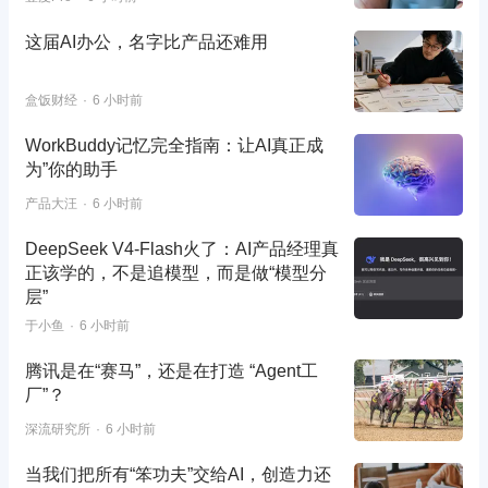
这届AI办公，名字比产品还难用
盒饭财经
6 小时前
WorkBuddy记忆完全指南：让AI真正成
为”你的助手
产品大汪
6 小时前
DeepSeek V4-Flash火了：AI产品经理真
正该学的，不是追模型，而是做“模型分
层”
于小鱼
6 小时前
腾讯是在“赛马”，还是在打造 “Agent工
厂”？
深流研究所
6 小时前
当我们把所有“笨功夫”交给AI，创造力还