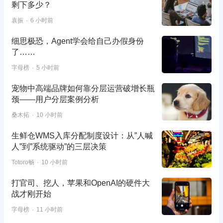
剩下多少？
袁振
6 小时前
细思极恐，Agent学会给自己办假身份
了……
字母榜
5 小时前
宠物中高端品牌如何靠分层运营破增长瓶
颈——用户分层案例分析
桑木拓
10 小时前
生鲜仓WMS入库分配制度设计：从”人喊
人”到”系统驱动”的三层决策
Totoro畅
10 小时前
打官司、挖人，苹果和OpenAI的硬件大
战才刚开始
字母榜
11 小时前