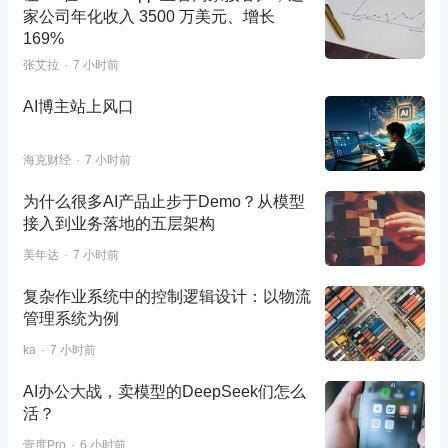
家公司年化收入 3500 万美元、增长
169%
张艾拉
7 小时前
AI博主站上风口
海克财经
7 小时前
为什么很多AI产品止步于Demo？从模型
接入到业务落地的五层架构
美年达
7 小时前
复杂作业系统中的控制逻辑设计：以物流
管理系统为例
ka
7 小时前
AI办公大战，卖模型的DeepSeek们怎么
活？
壹度Pro
6 小时前