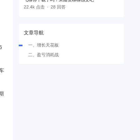
22.4k 点击
28 回答
文章导航
一、增长天花板
6
二、盈亏消耗战
车
期