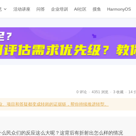
览
活动讲座
问答
企业培训
AI社区
摸鱼
HarmonyOS
0 评论
4351 浏览
3 收藏
14 
业、项目和答疑都变成转岗的证据链，帮你持续推进转型。
为什么民众们的反应这么大呢？这背后有折射出怎么样的情况