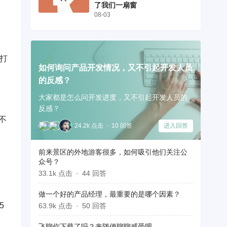
了我们一扇窗
08-03
打
如何询问产品开发情况，又不引起开发人员
的反感？
大家都是怎么问开发进度，又不引起开发人员的
反感？
不
24.2k 点击
10 回答
进入回答
前来景区的外地游客很多，如何吸引他们关注公
众号？
33.1k 点击
44 回答
做一个好的产品经理，最重要的是哪个因素？
5
63.9k 点击
50 回答
飞聊你下载了吗？来随便聊聊感受吧