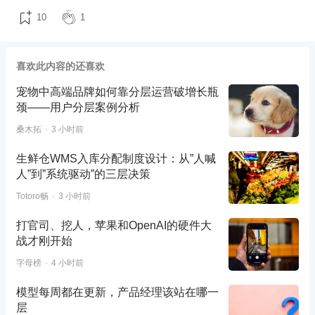
10
1
喜欢此内容的还喜欢
宠物中高端品牌如何靠分层运营破增长瓶
颈——用户分层案例分析
桑木拓
3 小时前
生鲜仓WMS入库分配制度设计：从”人喊
人”到”系统驱动”的三层决策
Totoro畅
3 小时前
打官司、挖人，苹果和OpenAI的硬件大
战才刚开始
字母榜
4 小时前
模型每周都在更新，产品经理该站在哪一
层