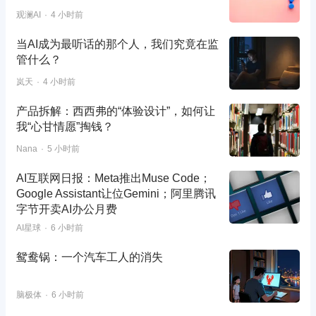
观澜AI
4 小时前
当AI成为最听话的那个人，我们究竟在监
管什么？
岚天
4 小时前
产品拆解：西西弗的“体验设计”，如何让
我“心甘情愿”掏钱？
Nana
5 小时前
AI互联网日报：Meta推出Muse Code；
Google Assistant让位Gemini；阿里腾讯
字节开卖AI办公月费
AI星球
6 小时前
鸳鸯锅：一个汽车工人的消失
脑极体
6 小时前