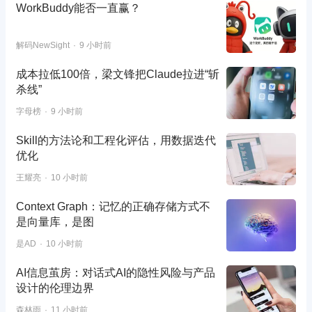
WorkBuddy能否一直赢？
解码NewSight
9 小时前
成本拉低100倍，梁文锋把Claude拉进“斩
杀线”
字母榜
9 小时前
Skill的方法论和工程化评估，用数据迭代
优化
王耀亮
10 小时前
Context Graph：记忆的正确存储方式不
是向量库，是图
是AD
10 小时前
AI信息茧房：对话式AI的隐性风险与产品
设计的伦理边界
森林雨
11 小时前