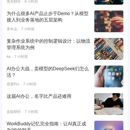
海克财经
8 小时前
为什么很多AI产品止步于Demo？从模型
接入到业务落地的五层架构
美年达
7 小时前
复杂作业系统中的控制逻辑设计：以物流
管理系统为例
ka
7 小时前
AI办公大战，卖模型的DeepSeek们怎么
活？
壹度Pro
7 小时前
这届AI办公，名字比产品还难用
盒饭财经
7 小时前
WorkBuddy记忆完全指南：让AI真正成