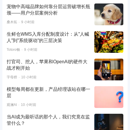
宠物中高端品牌如何靠分层运营破增长瓶
颈——用户分层案例分析
桑木拓
9 小时前
生鲜仓WMS入库分配制度设计：从”人喊
人”到”系统驱动”的三层决策
Totoro畅
9 小时前
打官司、挖人，苹果和OpenAI的硬件大
战才刚开始
字母榜
10 小时前
模型每周都在更新，产品经理该站在哪一
层
观澜AI
10 小时前
当AI成为最听话的那个人，我们究竟在监
管什么？