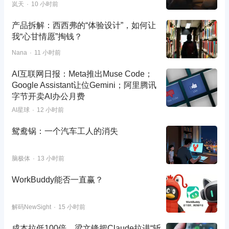
岚天
10 小时前
产品拆解：西西弗的“体验设计”，如何让
我“心甘情愿”掏钱？
Nana
11 小时前
AI互联网日报：Meta推出Muse Code；
Google Assistant让位Gemini；阿里腾讯
字节开卖AI办公月费
AI星球
12 小时前
鸳鸯锅：一个汽车工人的消失
脑极体
13 小时前
WorkBuddy能否一直赢？
解码NewSight
15 小时前
成本拉低100倍，梁文锋把Claude拉进“斩