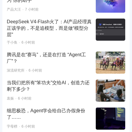
为”你的助手
产品大汪
7 小时前
DeepSeek V4-Flash火了：AI产品经理真
正该学的，不是追模型，而是做“模型分
层”
于小鱼
6 小时前
腾讯是在“赛马”，还是在打造 “Agent工
厂”？
深流研究所
6 小时前
当我们把所有“笨功夫”交给AI，创造力还
剩下多少？
袁振
6 小时前
细思极恐，Agent学会给自己办假身份
了……
字母榜
6 小时前