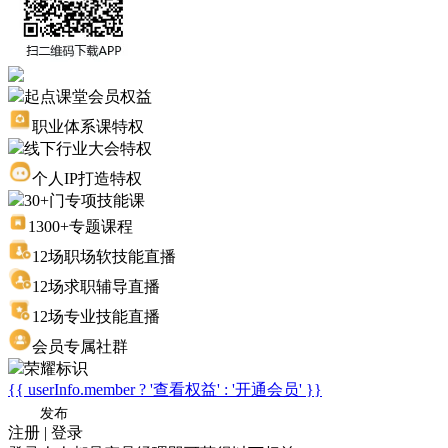
起点课堂会员权益
职业体系课特权
线下行业大会特权
个人IP打造特权
30+门专项技能课
1300+专题课程
12场职场软技能直播
12场求职辅导直播
12场专业技能直播
会员专属社群
荣耀标识
{{ userInfo.member ? '查看权益' : '开通会员' }}
发布
注册 | 登录