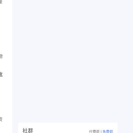
量
增
这
资
社群
付费群
|
免费群