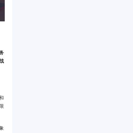
的
务
战
和
限
象